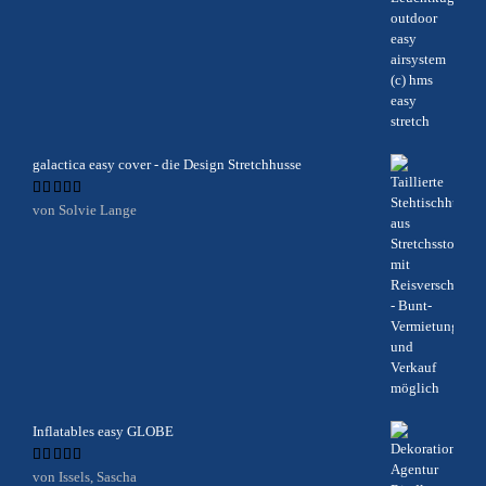
galactica easy cover - die Design Stretchhusse
Bewertet
von Solvie Lange
mit
5
von 5
Inflatables easy GLOBE
Bewertet
von Issels, Sascha