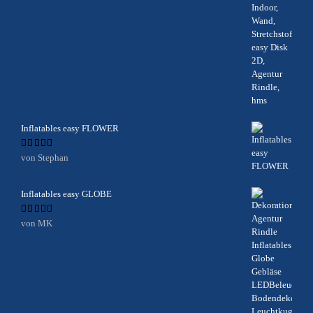
Inflatables easy FLOWER
Bewertet
von Stephan
mit
5
von 5
Inflatables easy GLOBE
Bewertet
von MK
mit
5
von 5