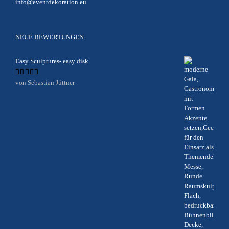
info@eventdekoration.eu
NEUE BEWERTUNGEN
Easy Sculptures- easy disk
Bewertet
von Sebastian Jüttner
mit
5
von 5