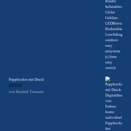
mit
5
von 5
Papphocker mit Druck
Bewertet
von Hendrik Tiemann
mit
5
von 5