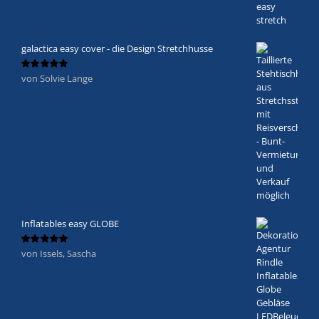
galactica easy cover - die Design Stretchhusse
von Solvie Lange
Bewertet
mit
5
von 5
Inflatables easy GLOBE
von Issels, Sascha
Bewertet
mit
5
von 5