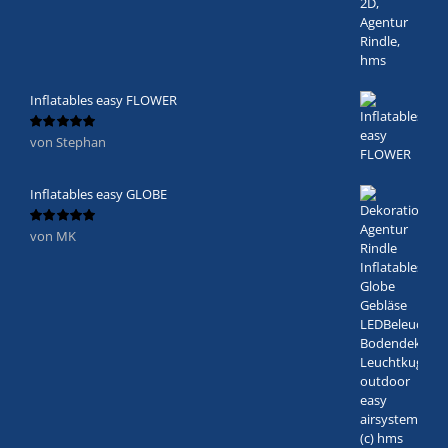
Inflatables easy FLOWER
von Stephan
Bewertet
mit
5
von 5
Inflatables easy GLOBE
von MK
Bewertet
mit
5
von 5