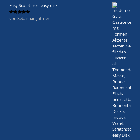
Easy Sculptures- easy disk
von Sebastian Jüttner
Bewertet
mit
5
von 5