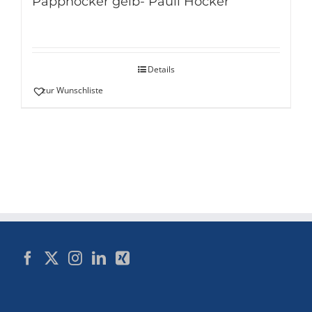
Papphocker gelb- Pauli Hocker
Details
zur Wunschliste