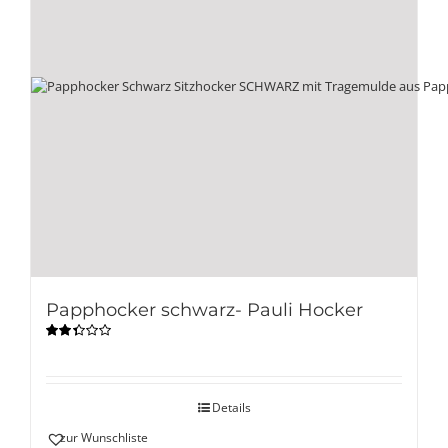
Papphocker schwarz- Pauli Hocker
Bewertet
mit
2.33
von 5
Details
zur Wunschliste