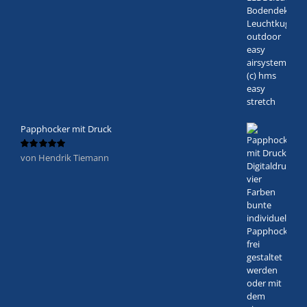
Papphocker mit Druck
von Hendrik Tiemann
Bewertet
mit
5
von 5