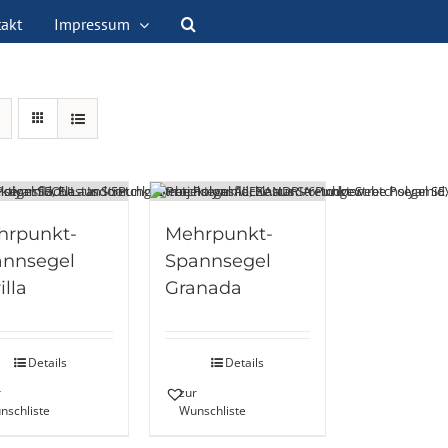
akt
Impressum
hrpunkt-
Mehrpunkt-
annsegel
Spannsegel
illa
Granada
Details
Details
r
zur
nschliste
Wunschliste