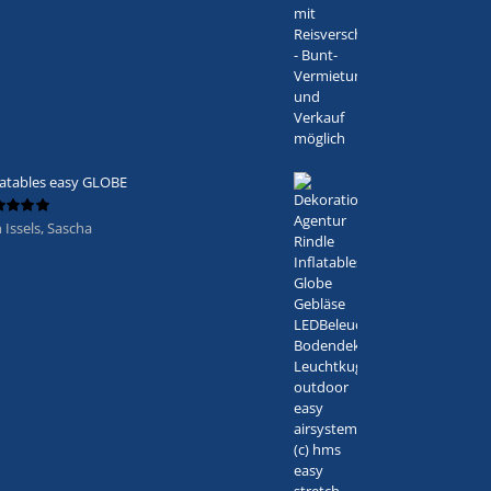
latables easy GLOBE
 Issels, Sascha
ertet
5
von 5