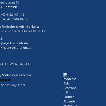
inzendamm 20
36 Tornesch
. +49 4122 407 112
. +49 4122 404 840 2
efonische Erreichbarkeit:
 – Fr. von 09:00 Uhr bis 18:00 Uhr
il:
o@agentur-rindle.de
o@eventdekoration.eu
UE BEWERTUNGEN
y Sculptures- easy disk
 Sebastian Jüttner
ertet
5
von 5