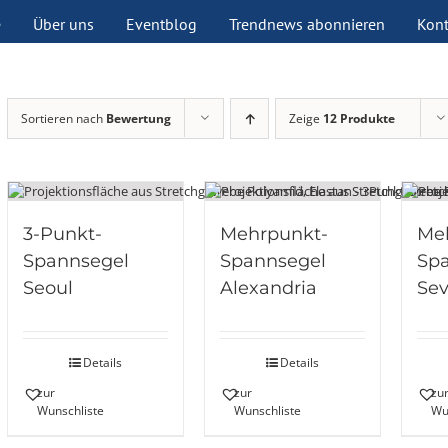
e
Über uns
Eventblog
Trendnews abonnieren
Kont
Sortieren nach
Bewertung
Zeige
12 Produkte
3-Punkt-
Mehrpunkt-
Me
Spannsegel
Spannsegel
Sp
Seoul
Alexandria
Sev
Details
Details
zur
zur
zu
Wunschliste
Wunschliste
Wu