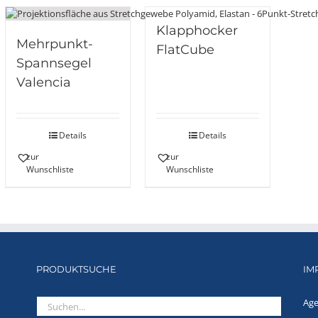
Klapphocker
Mehrpunkt-
FlatCube
Spannsegel
Valencia
Details
Details
zur
zur
Wunschliste
Wunschliste
PRODUKTSUCHE
IM
Age