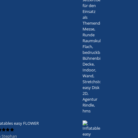
latables easy FLOWER
n Stephan
ertet