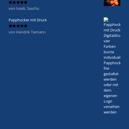
von Issels, Sascha
Bewertet
mit
5
von 5
Papphocker mit Druck
von Hendrik Tiemann
Bewertet
mit
5
von 5