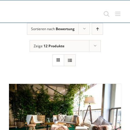
Zum
Inhalt
springen
Sortieren nach
Bewertung
Zeige
12 Produkte