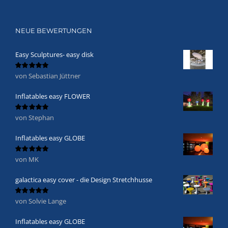
NEUE BEWERTUNGEN
Easy Sculptures- easy disk
von Sebastian Jüttner
Bewertet
mit
5
von 5
Inflatables easy FLOWER
von Stephan
Bewertet
mit
5
von 5
Inflatables easy GLOBE
von MK
Bewertet
mit
5
von 5
galactica easy cover - die Design Stretchhusse
von Solvie Lange
Bewertet
mit
5
von 5
Inflatables easy GLOBE