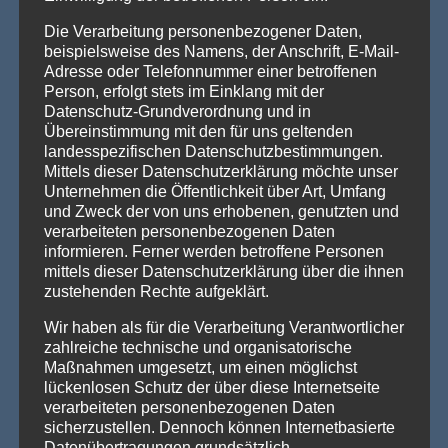
Die Verarbeitung personenbezogener Daten,
AKTUELLE NEWS
beispielsweise des Namens, der Anschrift, E-Mail-
Adresse oder Telefonnummer einer betroffenen
💡 Messehallen sind riesig, die Decken extrem hoch
Person, erfolgt stets im Einklang mit der
– Wenn die Technik verschwindet und die Marken
Datenschutz-Grundverordnung und in
strahlen – Traversenhussen
Übereinstimmung mit den für uns geltenden
Traversenhussen: Die elegante Lösung für technische Konstruktionen
landesspezifischen Datenschutzbestimmungen.
Wer hier einen [...]
Weiterlesen »
Mittels dieser Datenschutzerklärung möchte unser
Unternehmen die Öffentlichkeit über Art, Umfang
Vom Gentlemen’s Club zum Eventhighlight – wie
und Zweck der von uns erhobenen, genutzten und
GALACTICA den Chesterfield-Look neu erfindet
verarbeiteten personenbezogenen Daten
Die Stehtischhusse GALACTICA im Chesterfield Style bringt
informieren. Ferner werden betroffene Personen
den ikonischen Gentlemen’s-Club-Charme [...]
Weiterlesen »
mittels dieser Datenschutzerklärung über die ihnen
zustehenden Rechte aufgeklärt.
Wenn eine ganze Stadt im Halloween-Fieber ist…
Willkommen in Arnstadt! Zum 25. Mal verwandelt sich
Wir haben als für die Verarbeitung Verantwortlicher
Arnstadt zur [...]
Weiterlesen »
zahlreiche technische und organisatorische
Maßnahmen umgesetzt, um einen möglichst
lückenlosen Schutz der über diese Internetseite
verarbeiteten personenbezogenen Daten
PRODUKTSUCHE
sicherzustellen. Dennoch können Internetbasierte
Datenübertragungen grundsätzlich