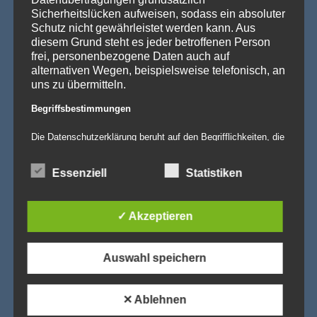
Sicherheitslücken aufweisen, sodass ein absoluter
Schutz nicht gewährleistet werden kann. Aus
diesem Grund steht es jeder betroffenen Person
frei, personenbezogene Daten auch auf
alternativen Wegen, beispielsweise telefonisch, an
uns zu übermitteln.
Begriffsbestimmungen
Die Datenschutzerklärung beruht auf den Begrifflichkeiten, die
durch den Europäischen Richtlinien- und Verordnungsgeber
beim Erlass der Datenschutz-Grundverordnung (DS-GVO)
verwendet wurden. Unsere Datenschutzerklärung soll sowohl
Essenziell
Statistiken
für die Öffentlichkeit als auch für unsere Kunden und
Geschäftspartner einfach lesbar und verständlich sein. Um
dies zu gewährleisten, möchten wir vorab die verwendeten
Begrifflichkeiten erläutern.
✓ Akzeptieren
Wir verwenden in dieser Datenschutzerklärung
unter anderem die folgenden Begriffe:
Auswahl speichern
✕ Ablehnen
a) personenbezogene Daten