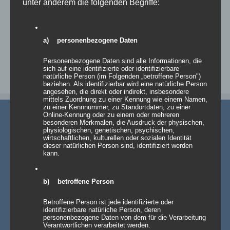
unter anderem die folgenden Begriffe:
zur Wunschliste
a) personenbezogene Daten
Personenbezogene Daten sind alle Informationen, die
sich auf eine identifizierte oder identifizierbare
natürliche Person (im Folgenden „betroffene Person")
beziehen. Als identifizierbar wird eine natürliche Person
angesehen, die direkt oder indirekt, insbesondere
mittels Zuordnung zu einer Kennung wie einem Namen,
zu einer Kennnummer, zu Standortdaten, zu einer
Online-Kennung oder zu einem oder mehreren
besonderen Merkmalen, die Ausdruck der physischen,
physiologischen, genetischen, psychischen,
wirtschaftlichen, kulturellen oder sozialen Identität
dieser natürlichen Person sind, identifiziert werden
kann.
AKTUELLE NEWS
b) betroffene Person
💡 Messehallen sind riesig, die Decken extrem hoch
Betroffene Person ist jede identifizierte oder
– Wenn die Technik verschwindet und die Marken
identifizierbare natürliche Person, deren
strahlen – Traversenhussen
personenbezogene Daten von dem für die Verarbeitung
Traversenhussen: Die elegante Lösung für technische Konstruktionen
Verantwortlichen verarbeitet werden.