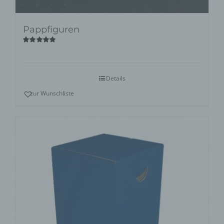
Pappfiguren
Bewertet
mit
5.00
von
5
Details
zur Wunschliste