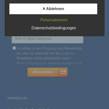
Profiling ist jede Art der automatisierten Verarbeitung
personenbezogener Daten, die darin besteht, dass
✕ Ablehnen
diese personenbezogenen Daten verwendet werden,
um bestimmte persönliche Aspekte, die sich auf eine
natürliche Person beziehen, zu bewerten,
Personalisieren
insbesondere, um Aspekte bezüglich Arbeitsleistung,
wirtschaftlicher Lage, Gesundheit, persönlicher
Vorlieben, Interessen, Zuverlässigkeit, Verhalten,
Datenschutzbedingungen
Aufenthaltsort oder Ortswechsel dieser natürlichen
Person zu analysieren oder vorherzusagen.
f) Pseudonymisierung
Pseudonymisierung ist die Verarbeitung
personenbezogener Daten in einer Weise, auf welche
die personenbezogenen Daten ohne Hinzuziehung
zusätzlicher Informationen nicht mehr einer
spezifischen betroffenen Person zugeordnet werden
können, sofern diese zusätzlichen Informationen
gesondert aufbewahrt werden und technischen und
organisatorischen Maßnahmen unterliegen, die
gewährleisten, dass die personenbezogenen Daten
nicht einer identifizierten oder identifizierbaren
natürlichen Person zugewiesen werden.
IMPRESSUM
g) Verantwortlicher oder für die Verarbeitung