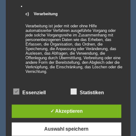
Wer hier einen [...]
Weiterlesen »
Vom Gentlemen’s Club zum Eventhighlight – wie
c) Verarbeitung
GALACTICA den Chesterfield-Look neu erfindet
Die Stehtischhusse GALACTICA im Chesterfield Style bringt
Verarbeitung ist jeder mit oder ohne Hilfe
den ikonischen Gentlemen’s-Club-Charme [...]
Weiterlesen »
automatisierter Verfahren ausgeführte Vorgang oder
jede solche Vorgangsreihe im Zusammenhang mit
personenbezogenen Daten wie das Erheben, das
Wenn eine ganze Stadt im Halloween-Fieber ist…
Erfassen, die Organisation, das Ordnen, die
Willkommen in Arnstadt! Zum 25. Mal verwandelt sich
Speicherung, die Anpassung oder Veränderung, das
Arnstadt zur [...]
Weiterlesen »
Auslesen, das Abfragen, die Verwendung, die
Offenlegung durch Übermittlung, Verbreitung oder eine
andere Form der Bereitstellung, den Abgleich oder die
Verknüpfung, die Einschränkung, das Löschen oder die
Vernichtung.
PRODUKTSUCHE
d) Einschränkung der Verarbeitung
Essenziell
Statistiken
Einschränkung der Verarbeitung ist die Markierung
gespeicherter personenbezogener Daten mit dem Ziel,
ihre künftige Verarbeitung einzuschränken.
✓ Akzeptieren
e) Profiling
Auswahl speichern