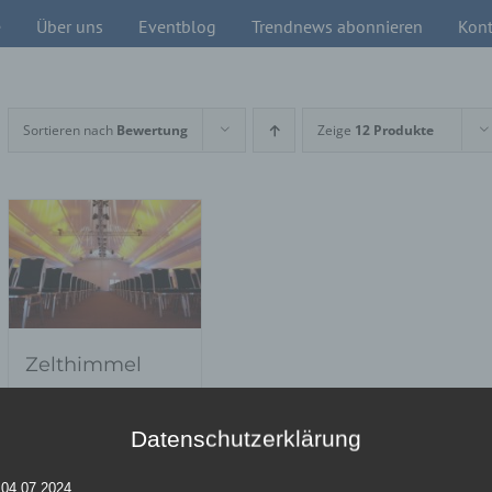
e
Über uns
Eventblog
Trendnews abonnieren
Kont
Sortieren nach
Bewertung
Zeige
12 Produkte
Zelthimmel
Datenschutzerklärung
Details
 04.07.2024