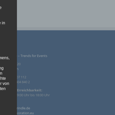
e
 in
PRESSUM
ntur Rindle – Trends for Events
mens,
inzendamm 20
ng
36 Tornesch
en
. +49 4122 407 112
chte
. +49 4122 404 840 2
r von
ten
efonische Erreichbarkeit:
 – Fr. von 09:00 Uhr bis 18:00 Uhr
.
il:
o@agentur-rindle.de
ische
o@eventdekoration.eu