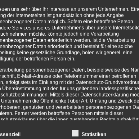
zur
reuen uns sehr über Ihr Interesse an unserem Unternehmen. Ein
Wunschliste
ng der Internetseiten ist grundsätzlich ohne jede Angabe
nenbezogener Daten möglich. Sofern eine betroffene Person
dere Services unseres Unternehmens über unsere Internetseite
uch nehmen möchte, könnte jedoch eine Verarbeitung
nenbezogener Daten erforderlich werden. Ist die Verarbeitung
nenbezogener Daten erforderlich und besteht für eine solche
beitung keine gesetzliche Grundlage, holen wir generell eine
PRODUKTSUCHE
IM
lligung der betroffenen Person ein.
Age
erarbeitung personenbezogener Daten, beispielsweise des Na
nschrift, E-Mail-Adresse oder Telefonnummer einer betroffenen
Pr
n, erfolgt stets im Einklang mit der Datenschutz-Grundverordnu
254
n Übereinstimmung mit den für uns geltenden landesspezifisch
Tel
schutzbestimmungen. Mittels dieser Datenschutzerklärung mö
Fax
 Unternehmen die Öffentlichkeit über Art, Umfang und Zweck de
rhobenen, genutzten und verarbeiteten personenbezogenen Da
Tel
mieren. Ferner werden betroffene Personen mittels dieser
Mo.
schutzerklärung über die ihnen zustehenden Rechte aufgeklärt
Ema
inf
aben als für die Verarbeitung Verantwortlicher zahlreiche techn
ssenziell
Statistiken
ht
inf
rganisatorische Maßnahmen umgesetzt, um einen möglichst