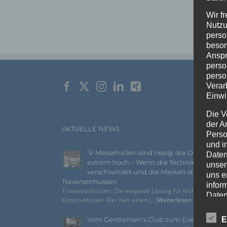
Wir f
Nutzu
perso
beson
Anspr
perso
perso
Verar
Einwi
Die V
der A
AKTUELLE NEWS
Perso
und i
💡 Messehallen sind riesig, die Decken
Daten
extrem hoch – Wenn die Technik
unser
verschwindet und die Marken strahlen –
uns e
Traversenhussen
infor
Traversenhussen: Die elegante Lösung für technische
Daten
Konstruktionen Wer hier einen [...]
Weiterlesen »
Wir h
E
Vom Gentlemen’s Club zum Eventhighlig
und o