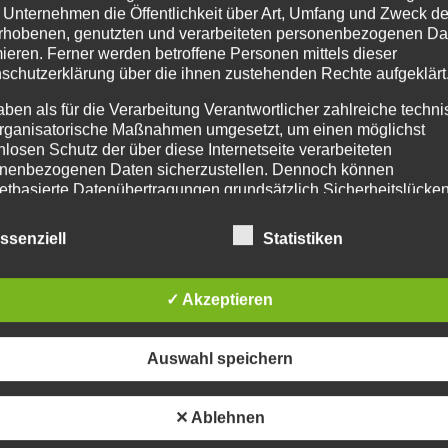
 Unternehmen die Öffentlichkeit über Art, Umfang und Zweck de
rhobenen, genutzten und verarbeiteten personenbezogenen Da
mieren. Ferner werden betroffene Personen mittels dieser
schutzerklärung über die ihnen zustehenden Rechte aufgeklärt
aben als für die Verarbeitung Verantwortlicher zahlreiche techn
PRODUKTSUCHE
IM
rganisatorische Maßnahmen umgesetzt, um einen möglichst
nlosen Schutz der über diese Internetseite verarbeiteten
Age
nenbezogenen Daten sicherzustellen. Dennoch können
netbasierte Datenübertragungen grundsätzlich Sicherheitslücke
Pr
isen, sodass ein absoluter Schutz nicht gewährleistet werden k
254
iesem Grund steht es jeder betroffenen Person frei,
ssenziell
Statistiken
Tel
nenbezogene Daten auch auf alternativen Wegen, beispielswe
Fax
onisch, an uns zu übermitteln.
Tel
✓ Akzeptieren
ffsbestimmungen
Mo.
Ema
tenschutzerklärung beruht auf den Begrifflichkeiten, die durch den Europäisc
Auswahl speichern
inien- und Verordnungsgeber beim Erlass der Datenschutz-Grundverordnung (
inf
erwendet wurden. Unsere Datenschutzerklärung soll sowohl für die Öffentlichk
ht
inf
ür unsere Kunden und Geschäftspartner einfach lesbar und verständlich sein.
eu
 gewährleisten, möchten wir vorab die verwendeten Begrifflichkeiten erläutern
✕ Ablehnen
t
erwenden in dieser Datenschutzerklärung unter anderem die