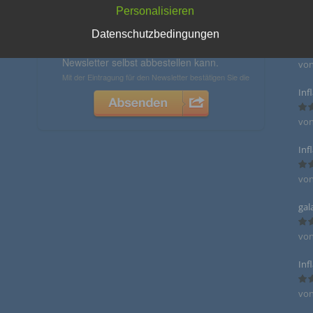
»
NE
nden Begriffe:
Personalisieren
ber
Datenschutzbedingungen
Eas
a) personenbezogene Daten
von
Bew
mit
Personenbezogene Daten sind alle Informationen, die sich auf eine identifizie
Inf
identifizierbare natürliche Person (im Folgenden „betroffene Person") beziehen
identifizierbar wird eine natürliche Person angesehen, die direkt oder indirekt,
insbesondere mittels Zuordnung zu einer Kennung wie einem Namen, zu eine
vo
Bew
Kennnummer, zu Standortdaten, zu einer Online-Kennung oder zu einem oder
mit
mehreren besonderen Merkmalen, die Ausdruck der physischen, physiologisc
genetischen, psychischen, wirtschaftlichen, kulturellen oder sozialen Identität
Inf
natürlichen Person sind, identifiziert werden kann.
vo
Bew
mit
b) betroffene Person
gal
Betroffene Person ist jede identifizierte oder identifizierbare natürliche Person
von
personenbezogene Daten von dem für die Verarbeitung Verantwortlichen verar
Bew
mit
werden.
Inf
c) Verarbeitung
von
Bew
mit
Verarbeitung ist jeder mit oder ohne Hilfe automatisierter Verfahren ausgeführ