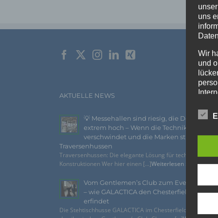
unser
uns e
infor
Daten
Wir h
und o
lücke
perso
Inter
AKTUELLE NEWS
aufwe
Aus d
E
💡 Messehallen sind riesig, die Decken
perso
extrem hoch – Wenn die Technik
telef
verschwindet und die Marken strahlen –
Traversenhussen
Begri
Traversenhussen: Die elegante Lösung für technische
Konstruktionen Wer hier einen [...]
Weiterlesen »
Die Da
Richtl
GVO) v
Vom Gentlemen’s Club zum Eventhighlig
auch f
– wie GALACTICA den Chesterfield-Look n
dies zu
erfindet
Die Stehtischhusse GALACTICA im Chesterfield Style bring
Wir v