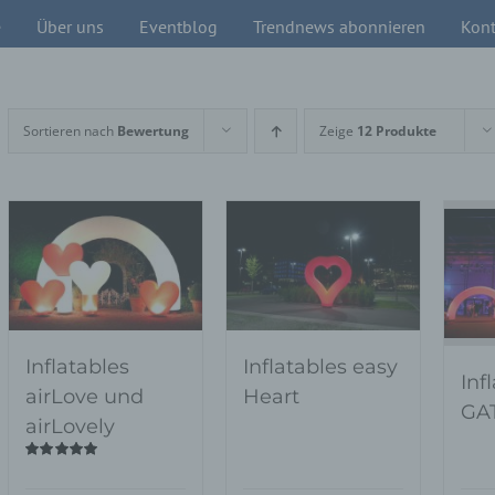
e
Über uns
Eventblog
Trendnews abonnieren
Kont
Sortieren nach
Bewertung
Zeige
12 Produkte
Inflatables
Inflatables easy
Inf
airLove und
Heart
GA
airLovely
Bewertet
mit
5.00
von