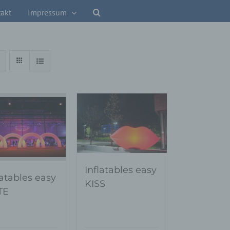
akt
Impressum
Inflatables easy
latables easy
KISS
TE