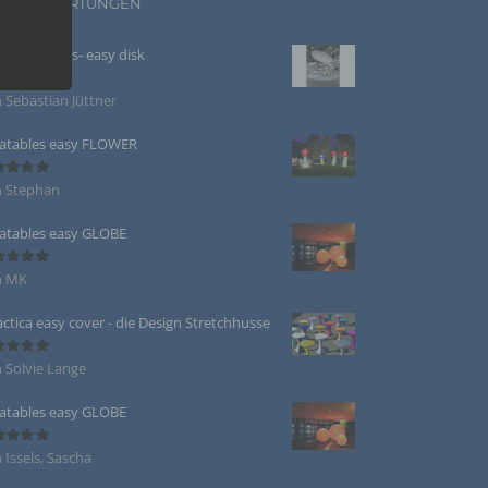
UE BEWERTUNGEN
y Sculptures- easy disk
 Sebastian Jüttner
ertet
5
von 5
rte oder
latables easy FLOWER
. Als
r
n Stephan
ertet
5
von 5
hen,
 dieser
latables easy GLOBE
n MK
ertet
5
von 5
actica easy cover - die Design Stretchhusse
, deren
 Solvie Lange
beitet
ertet
5
von 5
latables easy GLOBE
 Issels, Sascha
ertet
5
von 5
te