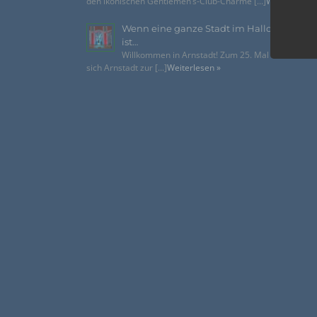
den ikonischen Gentlemen’s-Club-Charme [...]
Weiterlesen 
folge
Wenn eine ganze Stadt im Halloween-Fie
ist…
Willkommen in Arnstadt! Zum 25. Mal verwandelt
sich Arnstadt zur [...]
Weiterlesen »