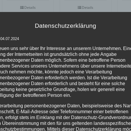
5
Details
Details
zur
zur
zu
Wunschliste
Wunschliste
Wu
Datenschutzerklärung
 04.07.2024
reuen uns sehr über Ihr Interesse an unserem Unternehmen. Ein
ng der Internetseiten ist grundsätzlich ohne jede Angabe
nenbezogener Daten möglich. Sofern eine betroffene Person
dere Services unseres Unternehmens über unsere Internetseite
uch nehmen möchte, könnte jedoch eine Verarbeitung
nenbezogener Daten erforderlich werden. Ist die Verarbeitung
Inflatables
Inf
Inflatables
nenbezogener Daten erforderlich und besteht für eine solche
AIRPAVILLON
AI
FLYING HEART
beitung keine gesetzliche Grundlage, holen wir generell eine
lligung der betroffenen Person ein.
erarbeitung personenbezogener Daten, beispielsweise des Na
Details
Details
nschrift, E-Mail-Adresse oder Telefonnummer einer betroffenen
n, erfolgt stets im Einklang mit der Datenschutz-Grundverordnu
zur
zur
zu
Wunschliste
Wunschliste
Wu
n Übereinstimmung mit den für uns geltenden landesspezifisch
schutzbestimmungen. Mittels dieser Datenschutzerklärung mö