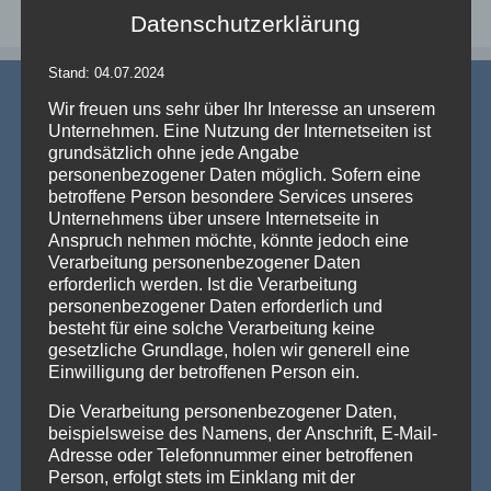
Datenschutzerklärung
Stand: 04.07.2024
Wir freuen uns sehr über Ihr Interesse an unserem
Unternehmen. Eine Nutzung der Internetseiten ist
grundsätzlich ohne jede Angabe
personenbezogener Daten möglich. Sofern eine
betroffene Person besondere Services unseres
AKTUELLE NEWS
Unternehmens über unsere Internetseite in
Anspruch nehmen möchte, könnte jedoch eine
💡 Messehallen sind riesig, die Decken extrem hoch
Verarbeitung personenbezogener Daten
– Wenn die Technik verschwindet und die Marken
erforderlich werden. Ist die Verarbeitung
strahlen – Traversenhussen
personenbezogener Daten erforderlich und
Traversenhussen: Die elegante Lösung für technische Konstruktionen
besteht für eine solche Verarbeitung keine
Wer hier einen [...]
Weiterlesen »
gesetzliche Grundlage, holen wir generell eine
Einwilligung der betroffenen Person ein.
Vom Gentlemen’s Club zum Eventhighlight – wie
GALACTICA den Chesterfield-Look neu erfindet
Die Verarbeitung personenbezogener Daten,
Die Stehtischhusse GALACTICA im Chesterfield Style bringt
beispielsweise des Namens, der Anschrift, E-Mail-
den ikonischen Gentlemen’s-Club-Charme [...]
Weiterlesen »
Adresse oder Telefonnummer einer betroffenen
Person, erfolgt stets im Einklang mit der
Wenn eine ganze Stadt im Halloween-Fieber ist…