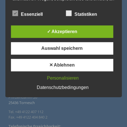
uns zu übermitteln.
Begriffsbestimmungen
Essenziell
Statistiken
Die Datenschutzerklärung beruht auf den Begrifflichkeiten, die
durch den Europäischen Richtlinien- und Verordnungsgeber
✓ Akzeptieren
beim Erlass der Datenschutz-Grundverordnung (DS-GVO)
verwendet wurden. Unsere Datenschutzerklärung soll sowohl
für die Öffentlichkeit als auch für unsere Kunden und
Geschäftspartner einfach lesbar und verständlich sein. Um
Auswahl speichern
dies zu gewährleisten, möchten wir vorab die verwendeten
Begrifflichkeiten erläutern.
Wir verwenden in dieser Datenschutzerklärung
✕ Ablehnen
unter anderem die folgenden Begriffe:
IMPRESSUM
Personalisieren
Datenschutzbedingungen
Agentur Rindle – Trends for Events
a) personenbezogene Daten
Prinzendamm 20
25436 Tornesch
Personenbezogene Daten sind alle Informationen, die
sich auf eine identifizierte oder identifizierbare
natürliche Person (im Folgenden „betroffene Person")
Tel. +49 4122 407 112
beziehen. Als identifizierbar wird eine natürliche Person
Fax. +49 4122 404 840 2
angesehen, die direkt oder indirekt, insbesondere
mittels Zuordnung zu einer Kennung wie einem Namen,
Telefonische Erreichbarkeit: