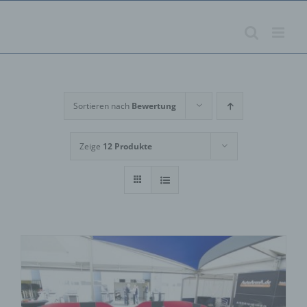
Zum
Inhalt
springen
Sortieren nach
Bewertung
Zeige
12 Produkte