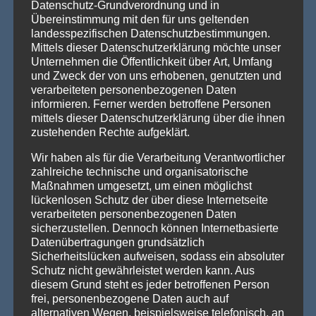
Datenschutz-Grundverordnung und in
Willkommen in Arnstadt! Zum 25. Mal verwandelt sich
Übereinstimmung mit den für uns geltenden
Arnstadt zur [...]
Weiterlesen »
landesspezifischen Datenschutzbestimmungen.
Mittels dieser Datenschutzerklärung möchte unser
Unternehmen die Öffentlichkeit über Art, Umfang
und Zweck der von uns erhobenen, genutzten und
PRODUKTSUCHE
verarbeiteten personenbezogenen Daten
informieren. Ferner werden betroffene Personen
mittels dieser Datenschutzerklärung über die ihnen
zustehenden Rechte aufgeklärt.
Wir haben als für die Verarbeitung Verantwortlicher
zahlreiche technische und organisatorische
Maßnahmen umgesetzt, um einen möglichst
lückenlosen Schutz der über diese Internetseite
verarbeiteten personenbezogenen Daten
sicherzustellen. Dennoch können Internetbasierte
Datenübertragungen grundsätzlich
Sicherheitslücken aufweisen, sodass ein absoluter
Schutz nicht gewährleistet werden kann. Aus
diesem Grund steht es jeder betroffenen Person
frei, personenbezogene Daten auch auf
alternativen Wegen, beispielsweise telefonisch, an