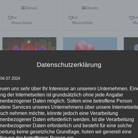
5
Details
Details
zur
zur
zu
Wunschliste
Wunschliste
Wu
Datenschutzerklärung
 04.07.2024
Inflatables
Inf
Inflatables
reuen uns sehr über Ihr Interesse an unserem Unternehmen. Ein
AIRPAVILLON
AI
FLYING HEART
ng der Internetseiten ist grundsätzlich ohne jede Angabe
nenbezogener Daten möglich. Sofern eine betroffene Person
dere Services unseres Unternehmens über unsere Internetseite
uch nehmen möchte, könnte jedoch eine Verarbeitung
Details
Details
nenbezogener Daten erforderlich werden. Ist die Verarbeitung
zur
zur
zu
nenbezogener Daten erforderlich und besteht für eine solche
Wunschliste
Wunschliste
Wu
beitung keine gesetzliche Grundlage, holen wir generell eine
lligung der betroffenen Person ein.