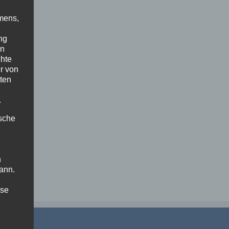
mens,
ng
en
chte
r von
ten
.
ische
n
ann.
ise