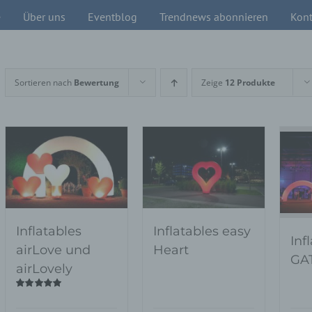
e
Über uns
Eventblog
Trendnews abonnieren
Kont
Sortieren nach
Bewertung
Zeige
12 Produkte
Inflatables
Inflatables easy
Inf
airLove und
Heart
GA
airLovely
Bewertet
mit
5.00
von