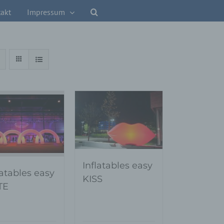
akt
Impressum
Inflatables easy
latables easy
KISS
TE