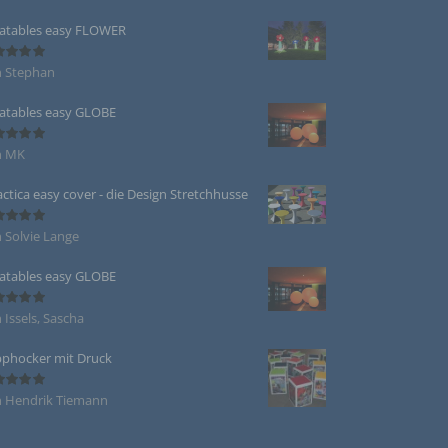
5
von 5
beitet
latables easy FLOWER
n Stephan
ertet
5
von 5
latables easy GLOBE
te
zogenen
n MK
ertet
die
5
von 5
re Form
actica easy cover - die Design Stretchhusse
s
 Solvie Lange
ertet
5
von 5
latables easy GLOBE
zogener
 Issels, Sascha
ertet
5
von 5
phocker mit Druck
 Hendrik Tiemann
ertet
5
von 5
en, die
, zu