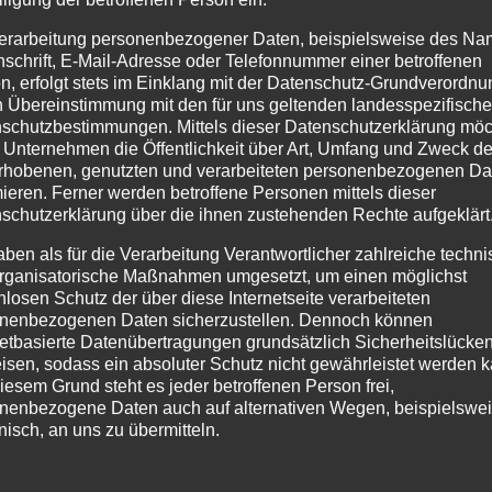
erarbeitung personenbezogener Daten, beispielsweise des Na
nschrift, E-Mail-Adresse oder Telefonnummer einer betroffenen
n, erfolgt stets im Einklang mit der Datenschutz-Grundverordnu
n Übereinstimmung mit den für uns geltenden landesspezifisch
schutzbestimmungen. Mittels dieser Datenschutzerklärung mö
 Unternehmen die Öffentlichkeit über Art, Umfang und Zweck de
rhobenen, genutzten und verarbeiteten personenbezogenen Da
Inflatables FIR
Inflatables
mieren. Ferner werden betroffene Personen mittels dieser
WHITE TREE
schutzerklärung über die ihnen zustehenden Rechte aufgeklärt
aben als für die Verarbeitung Verantwortlicher zahlreiche techn
rganisatorische Maßnahmen umgesetzt, um einen möglichst
Details
Details
nlosen Schutz der über diese Internetseite verarbeiteten
nenbezogenen Daten sicherzustellen. Dennoch können
zur
zur
netbasierte Datenübertragungen grundsätzlich Sicherheitslücke
Wunschliste
Wunschliste
isen, sodass ein absoluter Schutz nicht gewährleistet werden k
iesem Grund steht es jeder betroffenen Person frei,
nenbezogene Daten auch auf alternativen Wegen, beispielswe
onisch, an uns zu übermitteln.
ffsbestimmungen