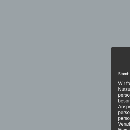
Stand:
Wir f
Nutzu
perso
beson
Anspr
perso
perso
Verar
Einwi