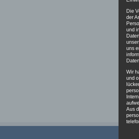
Die V
der A
Perso
und i
Daten
unser
uns e
infor
Daten
Wir h
und o
lücke
perso
Inter
aufwe
Aus d
perso
telef
Begri