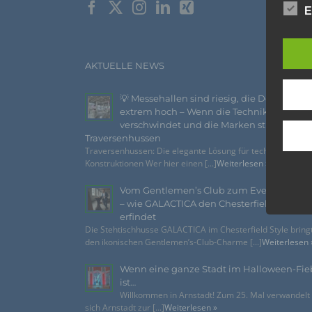
E
Die Da
Richtl
GVO) v
auch f
dies zu
AKTUELLE NEWS
Wir v
folge
💡 Messehallen sind riesig, die Decken
extrem hoch – Wenn die Technik
verschwindet und die Marken strahlen –
Traversenhussen
Traversenhussen: Die elegante Lösung für technische
Konstruktionen Wer hier einen [...]
Weiterlesen »
Vom Gentlemen’s Club zum Eventhighlig
– wie GALACTICA den Chesterfield-Look n
erfindet
Die Stehtischhusse GALACTICA im Chesterfield Style bring
den ikonischen Gentlemen’s-Club-Charme [...]
Weiterlesen 
Wenn eine ganze Stadt im Halloween-Fie
ist…
Willkommen in Arnstadt! Zum 25. Mal verwandelt
sich Arnstadt zur [...]
Weiterlesen »