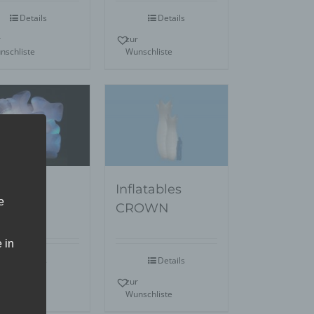
Details
Details
r
zur
nschliste
Wunschliste
latables
Inflatables
e
RFORM
CROWN
 in
Details
Details
r
zur
nschliste
Wunschliste