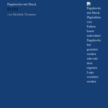
Papphocker mit Druck
Bewertet
von Hendrik Tiemann
mit
5
von 5