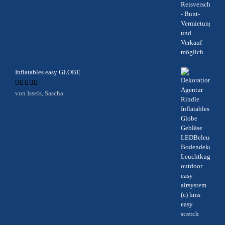
Inflatables easy GLOBE
Bewertet
von Issels, Sascha
mit
5
von 5