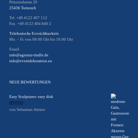
Prinzendamm 20
25436 Tornesch
Tel. +49 4122 407 112
Fax. +49 4122 404 840 2
Telefonische Erreichbarkeit:
Mo. – Fr. von 09:00 Uhr bis 18:00 Uhr
Email:
info@agentur-rindle.de
info@eventdekoration.eu
NEUE BEWERTUNGEN
Easy Sculptures- easy disk
Bewertet
von Sebastian Jüttner
mit
5
von 5