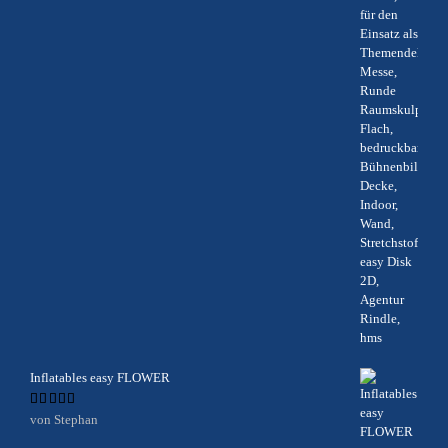
Inflatables easy FLOWER
Bewertet
von Stephan
mit
5
von 5