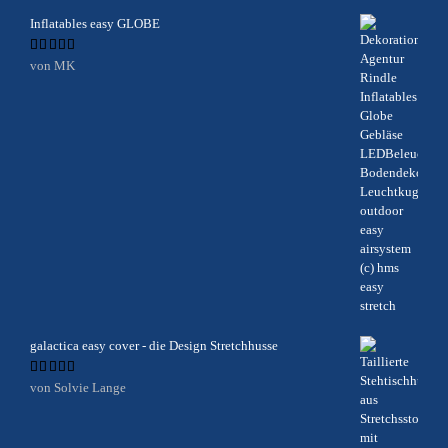
Inflatables easy GLOBE
Bewertet
von MK
mit
5
von 5
galactica easy cover - die Design Stretchhusse
Bewertet
von Solvie Lange
mit
5
von 5