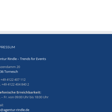
PRESSUM
ntur Rindle – Trends for Events
inzendamm 20
36 Tornesch
. +49 4122 407 112
. +49 4122 404 840 2
efonische Erreichbarkeit:
 – Fr. von 09:00 Uhr bis 18:00 Uhr
il:
o@agentur-rindle.de