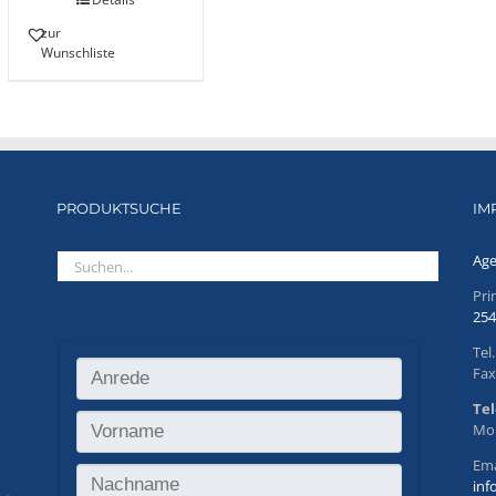
zur
Wunschliste
PRODUKTSUCHE
IM
Age
Pr
254
Tel
Fax
Tel
Mo.
Ema
inf