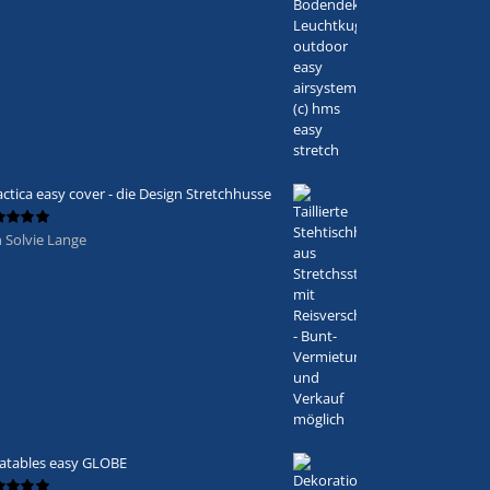
actica easy cover - die Design Stretchhusse
 Solvie Lange
ertet
5
von 5
latables easy GLOBE