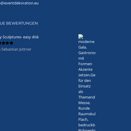
o@eventdekoration.eu
UE BEWERTUNGEN
y Sculptures- easy disk
 Sebastian Jüttner
ertet
5
von 5