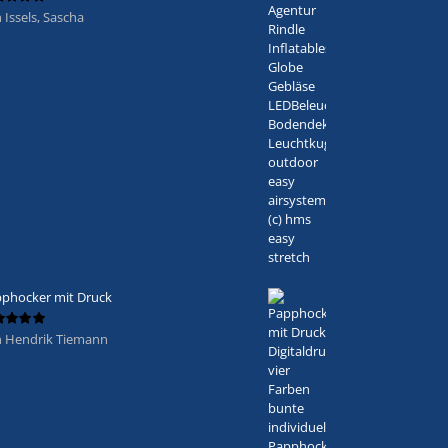
 Issels, Sascha
ertet
5
von 5
phocker mit Druck
 Hendrik Tiemann
ertet
5
von 5