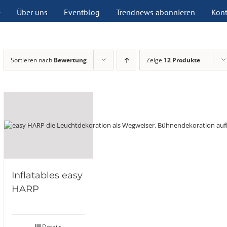
e
Über uns
Eventblog
Trendnews abonnieren
Kont
Sortieren nach
Bewertung
Zeige
12 Produkte
Inflatables easy
HARP
Details