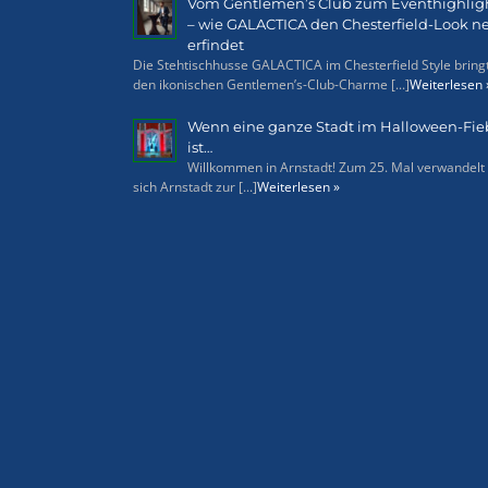
Vom Gentlemen’s Club zum Eventhighlig
– wie GALACTICA den Chesterfield-Look n
erfindet
Die Stehtischhusse GALACTICA im Chesterfield Style bring
den ikonischen Gentlemen’s-Club-Charme [...]
Weiterlesen 
Wenn eine ganze Stadt im Halloween-Fie
ist…
Willkommen in Arnstadt! Zum 25. Mal verwandelt
sich Arnstadt zur [...]
Weiterlesen »