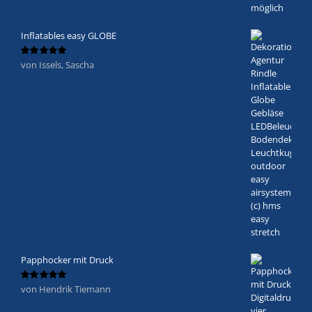
Inflatables easy GLOBE
von Issels, Sascha
Bewertet
mit
5
von 5
Papphocker mit Druck
von Hendrik Tiemann
Bewertet
mit
5
von 5