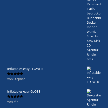
Inflatables easy FLOWER
von Stephan
Bewertet
mit
5
von 5
Inflatables easy GLOBE
von MK
Bewertet
mit
5
von 5