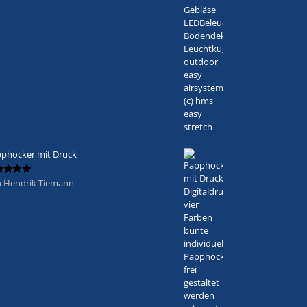
phocker mit Druck
 Hendrik Tiemann
ertet
5
von 5