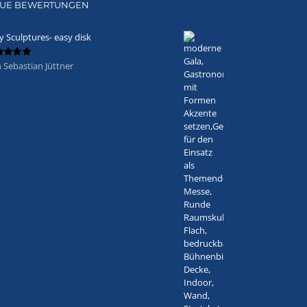
UE BEWERTUNGEN
y Sculptures- easy disk
 Sebastian Jüttner
ertet
5
von 5