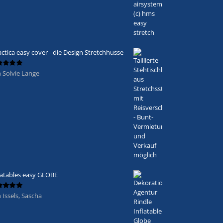
actica easy cover - die Design Stretchhusse
 Solvie Lange
ertet
5
von 5
latables easy GLOBE
 Issels, Sascha
ertet
5
von 5