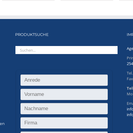
PRODUKTSUCHE
IM
Age
Pr
254
Tel
Fax
Tel
Mo.
Ema
inf
inf
den