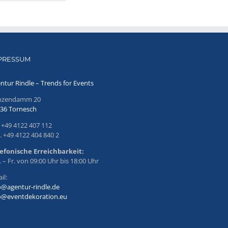
PRESSUM
ntur Rindle – Trends for Events
inzendamm 20
36 Tornesch
. +49 4122 407 112
. +49 4122 404 840 2
efonische Erreichbarkeit:
 – Fr. von 09:00 Uhr bis 18:00 Uhr
il:
o@agentur-rindle.de
o@eventdekoration.eu