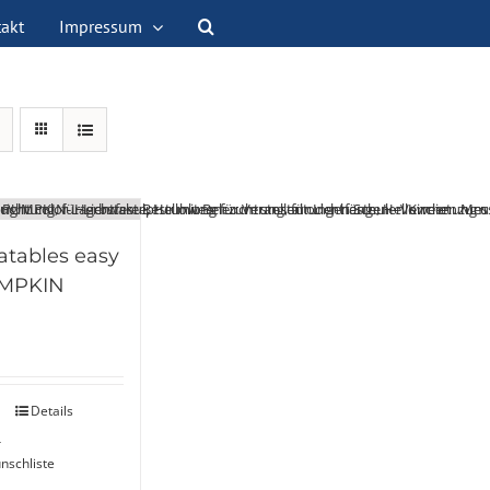
akt
Impressum
latables easy
MPKIN
Details
r
nschliste