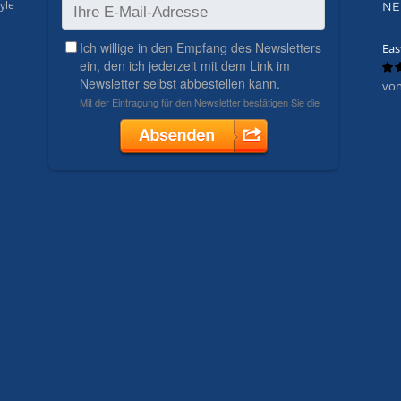
yle
NE
Eas
von
Bew
mit