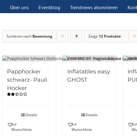
e
Über uns
Eventblog
Trendnews abonnieren
Kont
Sortieren nach
Bewertung
Zeige
12 Produkte
Papphocker
Inflatables easy
Inf
schwarz- Pauli
GHOST
PU
Hocker
Bewertet
mit
2.33
von 5
Details
Details
zur
zur
zu
Wunschliste
Wunschliste
Wu