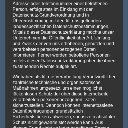
Adresse oder Telefonnummer einer betroffenen
Vom Gentlemen’s Club zum Eventhighlight – wie
Person, erfolgt stets im Einklang mit der
GALACTICA den Chesterfield-Look neu erfindet
Datenschutz-Grundverordnung und in
Die Stehtischhusse GALACTICA im Chesterfield Style bringt
Übereinstimmung mit den für uns geltenden
den ikonischen Gentlemen’s-Club-Charme [...]
Weiterlesen »
landesspezifischen Datenschutzbestimmungen.
Mittels dieser Datenschutzerklärung möchte unser
Wenn eine ganze Stadt im Halloween-Fieber ist…
Unternehmen die Öffentlichkeit über Art, Umfang
Willkommen in Arnstadt! Zum 25. Mal verwandelt sich
und Zweck der von uns erhobenen, genutzten und
Arnstadt zur [...]
Weiterlesen »
verarbeiteten personenbezogenen Daten
informieren. Ferner werden betroffene Personen
mittels dieser Datenschutzerklärung über die ihnen
zustehenden Rechte aufgeklärt.
PRODUKTSUCHE
Wir haben als für die Verarbeitung Verantwortlicher
zahlreiche technische und organisatorische
Maßnahmen umgesetzt, um einen möglichst
lückenlosen Schutz der über diese Internetseite
verarbeiteten personenbezogenen Daten
sicherzustellen. Dennoch können Internetbasierte
Datenübertragungen grundsätzlich
Sicherheitslücken aufweisen, sodass ein absoluter
Schutz nicht gewährleistet werden kann. Aus
diesem Grund steht es jeder betroffenen Person