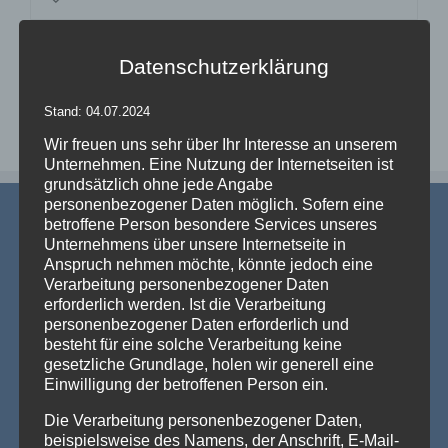
Datenschutzerklärung
Stand: 04.07.2024
Wir freuen uns sehr über Ihr Interesse an unserem
Unternehmen. Eine Nutzung der Internetseiten ist
grundsätzlich ohne jede Angabe
personenbezogener Daten möglich. Sofern eine
betroffene Person besondere Services unseres
Unternehmens über unsere Internetseite in
Anspruch nehmen möchte, könnte jedoch eine
Verarbeitung personenbezogener Daten
erforderlich werden. Ist die Verarbeitung
AKTUELLE NEWS
personenbezogener Daten erforderlich und
besteht für eine solche Verarbeitung keine
gesetzliche Grundlage, holen wir generell eine
💡 Messehallen sind riesig, die Decken extrem hoch
Einwilligung der betroffenen Person ein.
– Wenn die Technik verschwindet und die Marken
strahlen – Traversenhussen
Die Verarbeitung personenbezogener Daten,
Traversenhussen: Die elegante Lösung für technische Konstruktionen
beispielsweise des Namens, der Anschrift, E-Mail-
Wer hier einen [...]
Weiterlesen »