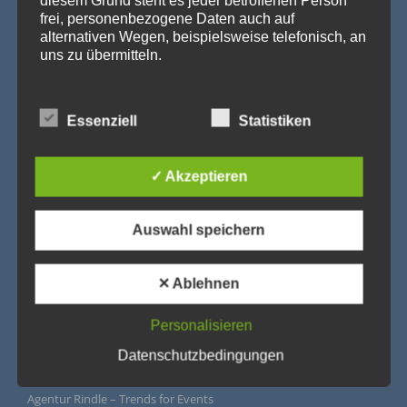
frei, personenbezogene Daten auch auf
alternativen Wegen, beispielsweise telefonisch, an
uns zu übermitteln.
Begriffsbestimmungen
Essenziell
Statistiken
Die Datenschutzerklärung beruht auf den Begrifflichkeiten, die
durch den Europäischen Richtlinien- und Verordnungsgeber
beim Erlass der Datenschutz-Grundverordnung (DS-GVO)
verwendet wurden. Unsere Datenschutzerklärung soll sowohl
✓ Akzeptieren
für die Öffentlichkeit als auch für unsere Kunden und
Geschäftspartner einfach lesbar und verständlich sein. Um
dies zu gewährleisten, möchten wir vorab die verwendeten
Begrifflichkeiten erläutern.
Auswahl speichern
Wir verwenden in dieser Datenschutzerklärung
unter anderem die folgenden Begriffe:
✕ Ablehnen
Personalisieren
a) personenbezogene Daten
Datenschutzbedingungen
IMPRESSUM
Personenbezogene Daten sind alle Informationen, die
sich auf eine identifizierte oder identifizierbare
natürliche Person (im Folgenden „betroffene Person")
Agentur Rindle – Trends for Events