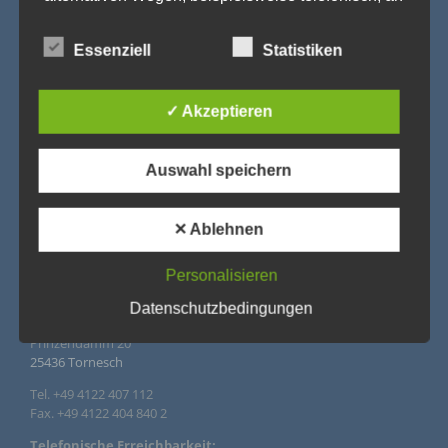
uns zu übermitteln.
Begriffsbestimmungen
Essenziell
Statistiken
Die Datenschutzerklärung beruht auf den Begrifflichkeiten, die
durch den Europäischen Richtlinien- und Verordnungsgeber
✓ Akzeptieren
beim Erlass der Datenschutz-Grundverordnung (DS-GVO)
verwendet wurden. Unsere Datenschutzerklärung soll sowohl
für die Öffentlichkeit als auch für unsere Kunden und
Geschäftspartner einfach lesbar und verständlich sein. Um
Auswahl speichern
dies zu gewährleisten, möchten wir vorab die verwendeten
Begrifflichkeiten erläutern.
Wir verwenden in dieser Datenschutzerklärung
✕ Ablehnen
unter anderem die folgenden Begriffe:
IMPRESSUM
Personalisieren
Datenschutzbedingungen
Agentur Rindle – Trends for Events
a) personenbezogene Daten
Prinzendamm 20
25436 Tornesch
Personenbezogene Daten sind alle Informationen, die
sich auf eine identifizierte oder identifizierbare
natürliche Person (im Folgenden „betroffene Person")
Tel. +49 4122 407 112
beziehen. Als identifizierbar wird eine natürliche Person
Fax. +49 4122 404 840 2
angesehen, die direkt oder indirekt, insbesondere
mittels Zuordnung zu einer Kennung wie einem Namen,
Telefonische Erreichbarkeit: