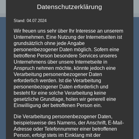
Datenschutzerklärung
Stand: 04.07.2024
Wir freuen uns sehr über Ihr Interesse an unserem
Unternehmen. Eine Nutzung der Internetseiten ist
grundsätzlich ohne jede Angabe
personenbezogener Daten möglich. Sofern eine
betroffene Person besondere Services unseres
AKTUELLE NEWS
Unternehmens über unsere Internetseite in
Anspruch nehmen möchte, könnte jedoch eine
💡 Messehallen sind riesig, die Decken extrem hoch
Verarbeitung personenbezogener Daten
– Wenn die Technik verschwindet und die Marken
erforderlich werden. Ist die Verarbeitung
strahlen – Traversenhussen
personenbezogener Daten erforderlich und
Traversenhussen: Die elegante Lösung für technische Konstruktionen
besteht für eine solche Verarbeitung keine
Wer hier einen [...]
Weiterlesen »
gesetzliche Grundlage, holen wir generell eine
Einwilligung der betroffenen Person ein.
Vom Gentlemen’s Club zum Eventhighlight – wie
GALACTICA den Chesterfield-Look neu erfindet
Die Verarbeitung personenbezogener Daten,
Die Stehtischhusse GALACTICA im Chesterfield Style bringt
beispielsweise des Namens, der Anschrift, E-Mail-
den ikonischen Gentlemen’s-Club-Charme [...]
Weiterlesen »
Adresse oder Telefonnummer einer betroffenen
Person, erfolgt stets im Einklang mit der
Wenn eine ganze Stadt im Halloween-Fieber ist…