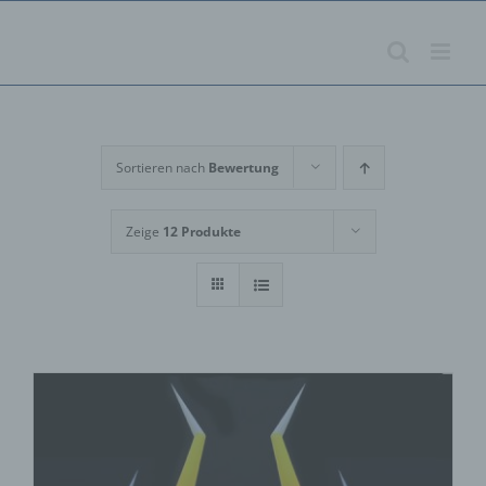
Zum
Inhalt
springen
Sortieren nach
Bewertung
Zeige
12 Produkte