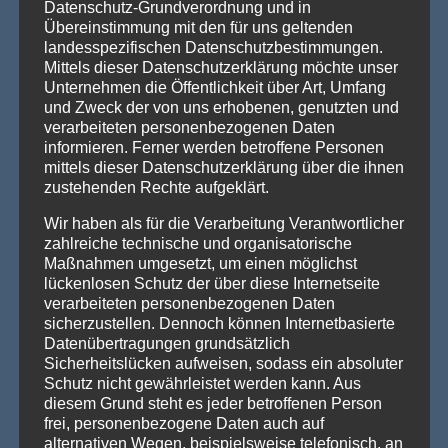
Datenschutz-Grundverordnung und in
Willkommen in Arnstadt! Zum 25. Mal verwandelt sich
Übereinstimmung mit den für uns geltenden
Arnstadt zur [...]
Weiterlesen »
landesspezifischen Datenschutzbestimmungen.
Mittels dieser Datenschutzerklärung möchte unser
Unternehmen die Öffentlichkeit über Art, Umfang
und Zweck der von uns erhobenen, genutzten und
PRODUKTSUCHE
verarbeiteten personenbezogenen Daten
informieren. Ferner werden betroffene Personen
mittels dieser Datenschutzerklärung über die ihnen
zustehenden Rechte aufgeklärt.
Wir haben als für die Verarbeitung Verantwortlicher
zahlreiche technische und organisatorische
Maßnahmen umgesetzt, um einen möglichst
lückenlosen Schutz der über diese Internetseite
verarbeiteten personenbezogenen Daten
sicherzustellen. Dennoch können Internetbasierte
Datenübertragungen grundsätzlich
Sicherheitslücken aufweisen, sodass ein absoluter
Schutz nicht gewährleistet werden kann. Aus
diesem Grund steht es jeder betroffenen Person
frei, personenbezogene Daten auch auf
alternativen Wegen, beispielsweise telefonisch, an