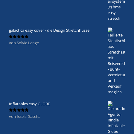
galactica easy cover - die Design Stretchhusse
von Solvie Lange
Bewertet
mit
5
von 5
Inflatables easy GLOBE
von Issels, Sascha
Bewertet
mit
5
von 5