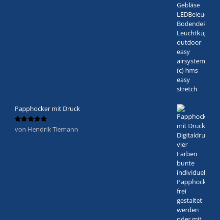
Papphocker mit Druck
von Hendrik Tiemann
Bewertet
mit
5
von 5