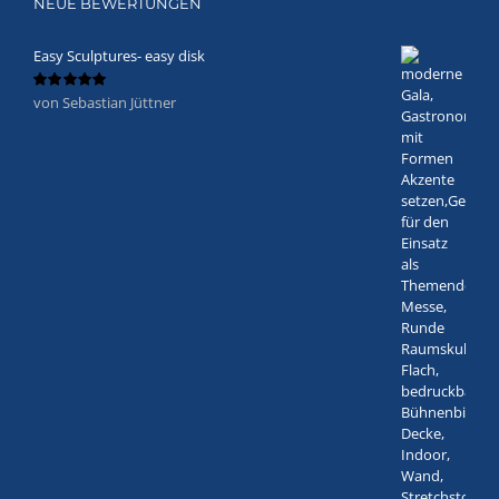
NEUE BEWERTUNGEN
Easy Sculptures- easy disk
von Sebastian Jüttner
Bewertet
mit
5
von 5