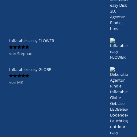
Inflatables easy FLOWER
von Stephan
Bewertet
mit
5
von 5
Inflatables easy GLOBE
von MK
Bewertet
mit
5
von 5