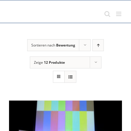
Zum
Inhalt
springen
Sortieren nach
Bewertung
Zeige
12 Produkte