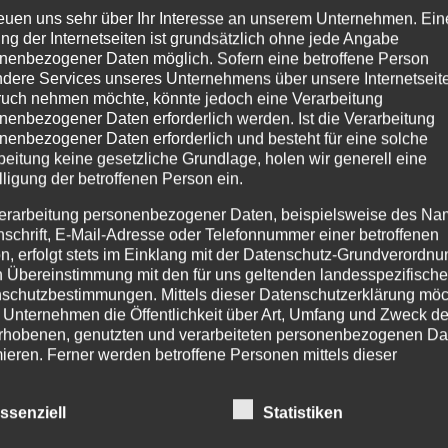
reuen uns sehr über Ihr Interesse an unserem Unternehmen. Ein
zur
ng der Internetseiten ist grundsätzlich ohne jede Angabe
Wunschliste
nenbezogener Daten möglich. Sofern eine betroffene Person
dere Services unseres Unternehmens über unsere Internetseite
uch nehmen möchte, könnte jedoch eine Verarbeitung
nenbezogener Daten erforderlich werden. Ist die Verarbeitung
nenbezogener Daten erforderlich und besteht für eine solche
PRODUKTSUCHE
IM
beitung keine gesetzliche Grundlage, holen wir generell eine
lligung der betroffenen Person ein.
Age
erarbeitung personenbezogener Daten, beispielsweise des Na
Pr
nschrift, E-Mail-Adresse oder Telefonnummer einer betroffenen
254
n, erfolgt stets im Einklang mit der Datenschutz-Grundverordnu
Tel
n Übereinstimmung mit den für uns geltenden landesspezifisch
Fax
schutzbestimmungen. Mittels dieser Datenschutzerklärung mö
 Unternehmen die Öffentlichkeit über Art, Umfang und Zweck de
Tel
rhobenen, genutzten und verarbeiteten personenbezogenen Da
Mo.
mieren. Ferner werden betroffene Personen mittels dieser
Ema
schutzerklärung über die ihnen zustehenden Rechte aufgeklärt
inf
ht
inf
aben als für die Verarbeitung Verantwortlicher zahlreiche techn
ssenziell
Statistiken
eu
rganisatorische Maßnahmen umgesetzt, um einen möglichst