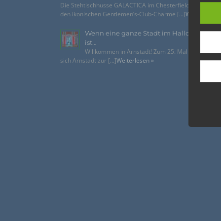
lücke
Die Stehtischhusse GALACTICA im Chesterfield Style bring
perso
den ikonischen Gentlemen’s-Club-Charme [...]
Weiterlesen 
Inter
aufwe
Wenn eine ganze Stadt im Halloween-Fie
Aus d
ist…
perso
Willkommen in Arnstadt! Zum 25. Mal verwandelt
telef
sich Arnstadt zur [...]
Weiterlesen »
Begri
Die Da
Richtl
GVO) v
auch f
dies zu
Wir v
folge