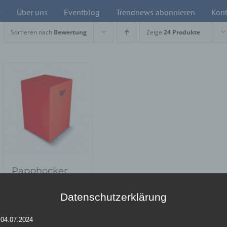
e
Über uns
Eventblog
Trendnews abonnieren
Kont
Sortieren nach
Bewertung
Zeige
24 Produkte
Papphocker
rot- Pauli
Datenschutzerklärung
 04.07.2024
Details