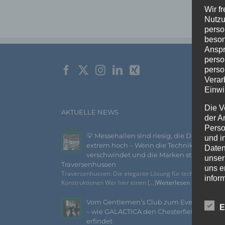
Wir f
Nutzu
perso
beson
Anspr
perso
perso
Verar
Einwi
Die V
AKTUELLE NEWS
der A
Perso
💡 Messehallen sind riesig, die Decken
und i
extrem hoch – Wenn die Technik
Daten
verschwindet und die Marken strahlen –
unser
Traversenhussen
uns e
Traversenhussen: Die elegante Lösung für technische
infor
Konstruktionen Wer hier einen [...]
Weiterlesen »
Daten
Vom Gentlemen’s Club zum Eventhighlig
Wir h
E
– wie GALACTICA den Chesterfield-Look n
und o
erfindet