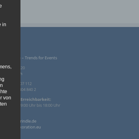
e
 in
PRESSUM
ntur Rindle – Trends for Events
mens,
inzendamm 20
36 Tornesch
ng
. +49 4122 407 112
en
. +49 4122 404 840 2
chte
r von
efonische Erreichbarkeit:
ten
 – Fr. von 09:00 Uhr bis 18:00 Uhr
il:
.
o@agentur-rindle.de
o@eventdekoration.eu
ische