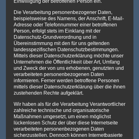
Einwilligung der betroffenen Person ein.
Die Verarbeitung personenbezogener Daten,
beispielsweise des Namens, der Anschrift, E-Mail-
AKTUELLE NEWS
Adresse oder Telefonnummer einer betroffenen
Person, erfolgt stets im Einklang mit der
💡 Messehallen sind riesig, die Decken extrem hoch
Datenschutz-Grundverordnung und in
– Wenn die Technik verschwindet und die Marken
Übereinstimmung mit den für uns geltenden
strahlen – Traversenhussen
landesspezifischen Datenschutzbestimmungen.
Traversenhussen: Die elegante Lösung für technische Konstruktionen
Mittels dieser Datenschutzerklärung möchte unser
Wer hier einen [...]
Weiterlesen »
Unternehmen die Öffentlichkeit über Art, Umfang
und Zweck der von uns erhobenen, genutzten und
Vom Gentlemen’s Club zum Eventhighlight – wie
verarbeiteten personenbezogenen Daten
GALACTICA den Chesterfield-Look neu erfindet
informieren. Ferner werden betroffene Personen
Die Stehtischhusse GALACTICA im Chesterfield Style bringt
mittels dieser Datenschutzerklärung über die ihnen
den ikonischen Gentlemen’s-Club-Charme [...]
Weiterlesen »
zustehenden Rechte aufgeklärt.
Wenn eine ganze Stadt im Halloween-Fieber ist…
Wir haben als für die Verarbeitung Verantwortlicher
Willkommen in Arnstadt! Zum 25. Mal verwandelt sich
Arnstadt zur [...]
Weiterlesen »
zahlreiche technische und organisatorische
Maßnahmen umgesetzt, um einen möglichst
lückenlosen Schutz der über diese Internetseite
verarbeiteten personenbezogenen Daten
sicherzustellen. Dennoch können Internetbasierte
PRODUKTSUCHE