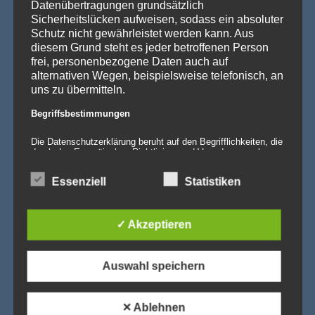
Datenübertragungen grundsätzlich
Sicherheitslücken aufweisen, sodass ein absoluter
Schutz nicht gewährleistet werden kann. Aus
diesem Grund steht es jeder betroffenen Person
frei, personenbezogene Daten auch auf
alternativen Wegen, beispielsweise telefonisch, an
uns zu übermitteln.
Begriffsbestimmungen
Die Datenschutzerklärung beruht auf den Begrifflichkeiten, die
durch den Europäischen Richtlinien- und Verordnungsgeber
beim Erlass der Datenschutz-Grundverordnung (DS-GVO)
verwendet wurden. Unsere Datenschutzerklärung soll sowohl
Essenziell
Statistiken
für die Öffentlichkeit als auch für unsere Kunden und
Geschäftspartner einfach lesbar und verständlich sein. Um
dies zu gewährleisten, möchten wir vorab die verwendeten
Begrifflichkeiten erläutern.
✓ Akzeptieren
Wir verwenden in dieser Datenschutzerklärung
unter anderem die folgenden Begriffe:
Auswahl speichern
a) personenbezogene Daten
✕ Ablehnen