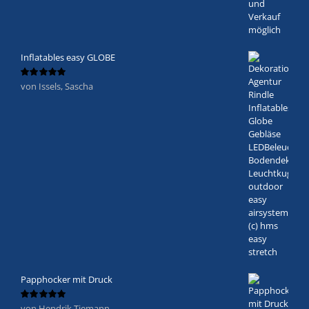
Inflatables easy GLOBE
von Issels, Sascha
Bewertet
mit
5
von 5
Papphocker mit Druck
von Hendrik Tiemann
Bewertet