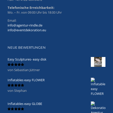
Telefonische Erreichbarkeit:
Mo. – Fr. von 09:00 Uhr bis 18:00 Uhr
Email:
info@agentur-rindle.de
info@eventdekoration.eu
NEUE BEWERTUNGEN
Easy Sculptures- easy disk
von Sebastian Jüttner
Bewertet
mit
5
von 5
Inflatables easy FLOWER
von Stephan
Bewertet
mit
5
von 5
Inflatables easy GLOBE