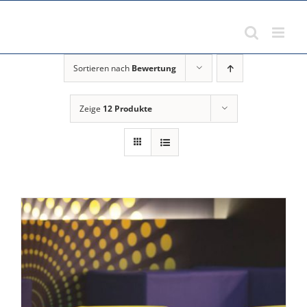
Zum
Inhalt
springen
Sortieren nach
Bewertung
Zeige
12 Produkte