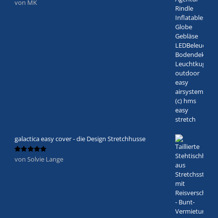
von MK
Bewertet
mit
5
von 5
galactica easy cover - die Design Stretchhusse
von Solvie Lange
Bewertet
mit
5
von 5