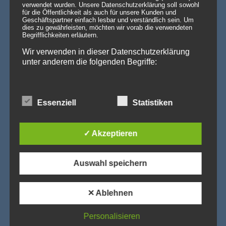
verwendet wurden. Unsere Datenschutzerklärung soll sowohl
für die Öffentlichkeit als auch für unsere Kunden und
Wenn eine ganze Stadt im Halloween-Fieber ist…
Geschäftspartner einfach lesbar und verständlich sein. Um
Willkommen in Arnstadt! Zum 25. Mal verwandelt sich
dies zu gewährleisten, möchten wir vorab die verwendeten
Arnstadt zur [...]
Weiterlesen »
Begrifflichkeiten erläutern.
Wir verwenden in dieser Datenschutzerklärung
unter anderem die folgenden Begriffe:
PRODUKTSUCHE
a) personenbezogene Daten
Essenziell
Statistiken
Personenbezogene Daten sind alle Informationen, die
sich auf eine identifizierte oder identifizierbare
✓ Akzeptieren
natürliche Person (im Folgenden „betroffene Person")
beziehen. Als identifizierbar wird eine natürliche Person
angesehen, die direkt oder indirekt, insbesondere
mittels Zuordnung zu einer Kennung wie einem Namen,
Auswahl speichern
zu einer Kennnummer, zu Standortdaten, zu einer
Online-Kennung oder zu einem oder mehreren
besonderen Merkmalen, die Ausdruck der physischen,
physiologischen, genetischen, psychischen,
✕ Ablehnen
wirtschaftlichen, kulturellen oder sozialen Identität
dieser natürlichen Person sind, identifiziert werden
kann.
Personalisieren