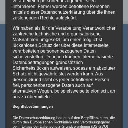
verarbeiteten personenbezogenen Daten
informieren. Ferner werden betroffene Personen
mittels dieser Datenschutzerklärung über die ihnen
zustehenden Rechte aufgeklärt.
Wir haben als für die Verarbeitung Verantwortlicher
zahlreiche technische und organisatorische
Maßnahmen umgesetzt, um einen möglichst
lückenlosen Schutz der über diese Internetseite
verarbeiteten personenbezogenen Daten
sicherzustellen. Dennoch können Internetbasierte
Datenübertragungen grundsätzlich
AKTUELLE NEWS
Sicherheitslücken aufweisen, sodass ein absoluter
Schutz nicht gewährleistet werden kann. Aus
💡 Messehallen sind riesig, die Decken extrem hoch
diesem Grund steht es jeder betroffenen Person
– Wenn die Technik verschwindet und die Marken
frei, personenbezogene Daten auch auf
strahlen – Traversenhussen
alternativen Wegen, beispielsweise telefonisch, an
Traversenhussen: Die elegante Lösung für technische Konstruktionen
uns zu übermitteln.
Wer hier einen [...]
Weiterlesen »
Begriffsbestimmungen
Vom Gentlemen’s Club zum Eventhighlight – wie
GALACTICA den Chesterfield-Look neu erfindet
Die Datenschutzerklärung beruht auf den Begrifflichkeiten, die
Die Stehtischhusse GALACTICA im Chesterfield Style bringt
durch den Europäischen Richtlinien- und Verordnungsgeber
den ikonischen Gentlemen’s-Club-Charme [...]
Weiterlesen »
beim Erlass der Datenschutz-Grundverordnung (DS-GVO)