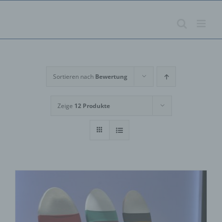
Zum
Inhalt
springen
Sortieren nach
Bewertung
Zeige
12 Produkte