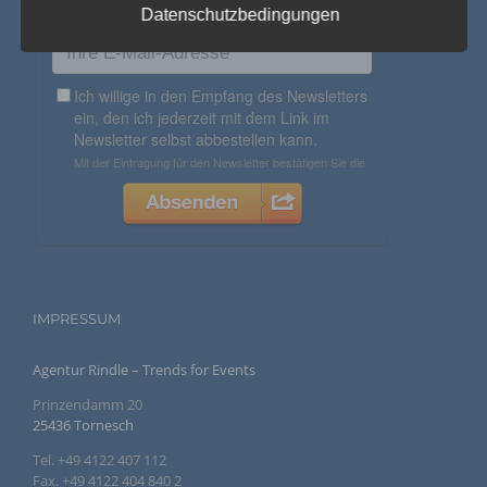
Datenschutzbedingungen
b) betroffene Person
Betroffene Person ist jede identifizierte oder
identifizierbare natürliche Person, deren
personenbezogene Daten von dem für die Verarbeitung
Verantwortlichen verarbeitet werden.
c) Verarbeitung
Verarbeitung ist jeder mit oder ohne Hilfe
automatisierter Verfahren ausgeführte Vorgang oder
jede solche Vorgangsreihe im Zusammenhang mit
personenbezogenen Daten wie das Erheben, das
Erfassen, die Organisation, das Ordnen, die
Speicherung, die Anpassung oder Veränderung, das
IMPRESSUM
Auslesen, das Abfragen, die Verwendung, die
Offenlegung durch Übermittlung, Verbreitung oder eine
andere Form der Bereitstellung, den Abgleich oder die
Agentur Rindle – Trends for Events
Verknüpfung, die Einschränkung, das Löschen oder die
Vernichtung.
Prinzendamm 20
25436 Tornesch
d) Einschränkung der Verarbeitung
Tel. +49 4122 407 112
Fax. +49 4122 404 840 2