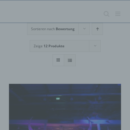
Zum
Inhalt
springen
Sortieren nach
Bewertung
Zeige
12 Produkte