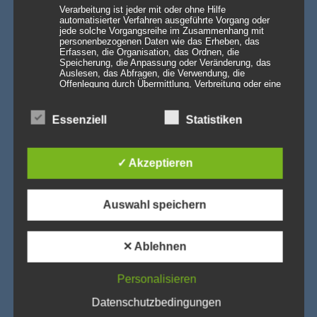
Verarbeitung ist jeder mit oder ohne Hilfe
automatisierter Verfahren ausgeführte Vorgang oder
IMPRESSUM
jede solche Vorgangsreihe im Zusammenhang mit
personenbezogenen Daten wie das Erheben, das
Erfassen, die Organisation, das Ordnen, die
Agentur Rindle – Trends for Events
Speicherung, die Anpassung oder Veränderung, das
Auslesen, das Abfragen, die Verwendung, die
Prinzendamm 20
Offenlegung durch Übermittlung, Verbreitung oder eine
25436 Tornesch
andere Form der Bereitstellung, den Abgleich oder die
Verknüpfung, die Einschränkung, das Löschen oder die
Tel. +49 4122 407 112
Vernichtung.
Essenziell
Statistiken
Fax. +49 4122 404 840 2
Telefonische Erreichbarkeit:
d) Einschränkung der Verarbeitung
Mo. – Fr. von 09:00 Uhr bis 18:00 Uhr
✓ Akzeptieren
Einschränkung der Verarbeitung ist die Markierung
Email:
gespeicherter personenbezogener Daten mit dem Ziel,
info@agentur-rindle.de
ihre künftige Verarbeitung einzuschränken.
Auswahl speichern
info@eventdekoration.eu
e) Profiling
✕ Ablehnen
NEUE BEWERTUNGEN
Profiling ist jede Art der automatisierten Verarbeitung
Personalisieren
personenbezogener Daten, die darin besteht, dass
diese personenbezogenen Daten verwendet werden,
Easy Sculptures- easy disk
Datenschutzbedingungen
um bestimmte persönliche Aspekte, die sich auf eine
natürliche Person beziehen, zu bewerten,