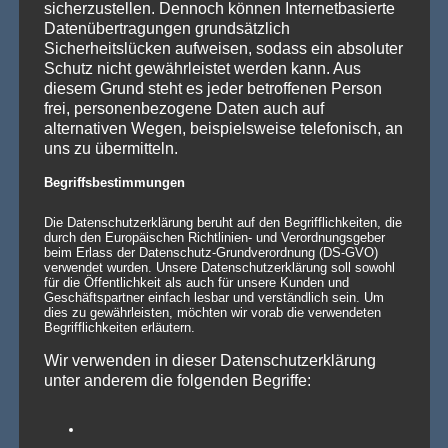
💡 Messehallen sind riesig, die Decken extrem hoch
sicherzustellen. Dennoch können Internetbasierte
– Wenn die Technik verschwindet und die Marken
Datenübertragungen grundsätzlich
strahlen – Traversenhussen
Sicherheitslücken aufweisen, sodass ein absoluter
Traversenhussen: Die elegante Lösung für technische Konstruktionen
Schutz nicht gewährleistet werden kann. Aus
Wer hier einen [...]
Weiterlesen »
diesem Grund steht es jeder betroffenen Person
frei, personenbezogene Daten auch auf
Vom Gentlemen’s Club zum Eventhighlight – wie
alternativen Wegen, beispielsweise telefonisch, an
GALACTICA den Chesterfield-Look neu erfindet
uns zu übermitteln.
Die Stehtischhusse GALACTICA im Chesterfield Style bringt
den ikonischen Gentlemen’s-Club-Charme [...]
Weiterlesen »
Begriffsbestimmungen
Wenn eine ganze Stadt im Halloween-Fieber ist…
Die Datenschutzerklärung beruht auf den Begrifflichkeiten, die
Willkommen in Arnstadt! Zum 25. Mal verwandelt sich
durch den Europäischen Richtlinien- und Verordnungsgeber
Arnstadt zur [...]
Weiterlesen »
beim Erlass der Datenschutz-Grundverordnung (DS-GVO)
verwendet wurden. Unsere Datenschutzerklärung soll sowohl
für die Öffentlichkeit als auch für unsere Kunden und
Geschäftspartner einfach lesbar und verständlich sein. Um
dies zu gewährleisten, möchten wir vorab die verwendeten
Begrifflichkeiten erläutern.
PRODUKTSUCHE
Wir verwenden in dieser Datenschutzerklärung
unter anderem die folgenden Begriffe: