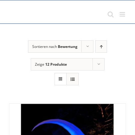
Zum
Inhalt
springen
Sortieren nach
Bewertung
Zeige
12 Produkte