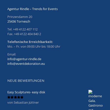
Agentur Rindle – Trends for Events
Prinzendamm 20
25436 Tornesch
Tel. +49 4122 407 112
Fax. +49 4122 404 840 2
Telefonische Erreichbarkeit:
Mo. – Fr. von 09:00 Uhr bis 18:00 Uhr
Email:
info@agentur-rindle.de
info@eventdekoration.eu
NEUE BEWERTUNGEN
Easy Sculptures- easy disk
von Sebastian Jüttner
Bewertet
mit
5
von 5