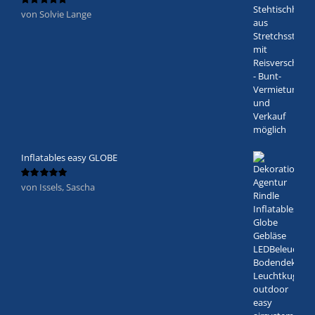
von Solvie Lange
Bewertet
mit
5
von 5
Inflatables easy GLOBE
von Issels, Sascha
Bewertet
mit
5
von 5