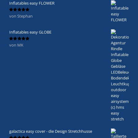
Inflatables easy FLOWER
von Stephan
Bewertet
mit
5
von 5
Inflatables easy GLOBE
von MK
Bewertet
mit
5
von 5
galactica easy cover - die Design Stretchhusse