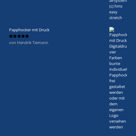
Papphocker mit Druck
von Hendrik Tiemann
Bewertet
mit
5
von 5