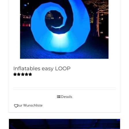
Inflatables easy LOOP
Bewertet
mit
5.00
von
5
Details
zur Wunschliste