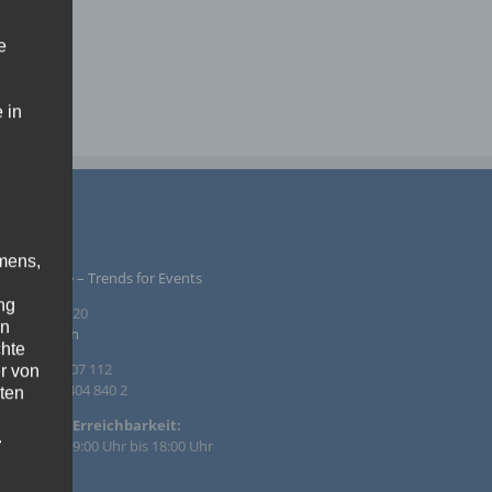
e
 in
PRESSUM
mens,
ntur Rindle – Trends for Events
ng
inzendamm 20
en
36 Tornesch
chte
. +49 4122 407 112
r von
. +49 4122 404 840 2
ten
efonische Erreichbarkeit:
.
 – Fr. von 09:00 Uhr bis 18:00 Uhr
ische
il: