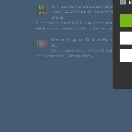
und o
E
Vom Gentlemen’s Club zum Eventhighlig
lücke
– wie GALACTICA den Chesterfield-Look n
perso
erfindet
Inter
Die Stehtischhusse GALACTICA im Chesterfield Style bring
aufwe
den ikonischen Gentlemen’s-Club-Charme [...]
Weiterlesen 
Aus d
perso
Wenn eine ganze Stadt im Halloween-Fie
telef
ist…
Willkommen in Arnstadt! Zum 25. Mal verwandelt
Begri
sich Arnstadt zur [...]
Weiterlesen »
Die Da
Richtl
GVO) v
auch f
dies zu
Wir v
folge