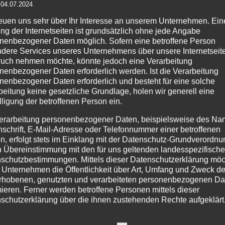
 04.07.2024
reuen uns sehr über Ihr Interesse an unserem Unternehmen. Ein
Details
ng der Internetseiten ist grundsätzlich ohne jede Angabe
nenbezogener Daten möglich. Sofern eine betroffene Person
zur
dere Services unseres Unternehmens über unsere Internetseite
Wunschliste
uch nehmen möchte, könnte jedoch eine Verarbeitung
nenbezogener Daten erforderlich werden. Ist die Verarbeitung
nenbezogener Daten erforderlich und besteht für eine solche
beitung keine gesetzliche Grundlage, holen wir generell eine
lligung der betroffenen Person ein.
PRODUKTSUCHE
IM
erarbeitung personenbezogener Daten, beispielsweise des Na
Age
nschrift, E-Mail-Adresse oder Telefonnummer einer betroffenen
n, erfolgt stets im Einklang mit der Datenschutz-Grundverordnu
Pr
n Übereinstimmung mit den für uns geltenden landesspezifisch
254
schutzbestimmungen. Mittels dieser Datenschutzerklärung mö
Tel
 Unternehmen die Öffentlichkeit über Art, Umfang und Zweck de
Fax
rhobenen, genutzten und verarbeiteten personenbezogenen Da
mieren. Ferner werden betroffene Personen mittels dieser
Tel
schutzerklärung über die ihnen zustehenden Rechte aufgeklärt
Mo.
aben als für die Verarbeitung Verantwortlicher zahlreiche techn
Ema