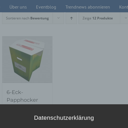
e
Über uns
Eventblog
Trendnews abonnieren
Kont
Sortieren nach
Bewertung
Zeige
12 Produkte
6-Eck-
Papphocker
zum
mitnehmen
Datenschutzerklärung
(togo)