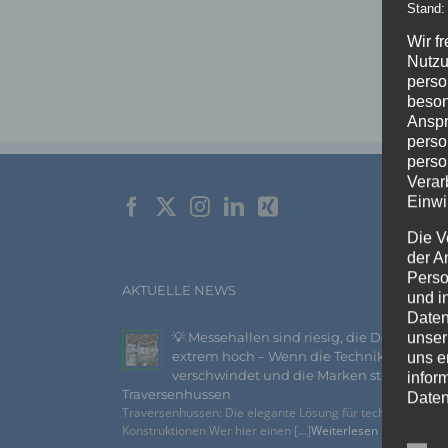
Stand:
Wir f
Nutzu
perso
beson
Anspr
perso
perso
Verar
Einwi
Die V
der A
Perso
AKTUELLE NEWS
und i
Daten
💡 Messehallen sind riesig, die Decken
unser
extrem hoch – Wenn die Technik
uns e
verschwindet und die Marken strahlen –
infor
Traversenhussen
Daten
Traversenhussen: Die elegante Lösung für technische
Konstruktionen Wer hier einen [...]
Weiterlesen »
Wir h