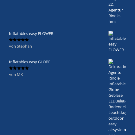
Inflatables easy FLOWER
von Stephan
Bewertet
mit
5
von 5
Inflatables easy GLOBE
von MK
Bewertet
mit
5
von 5