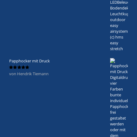
Papphocker mit Druck
von Hendrik Tiemann
Bewertet
mit
5
von 5