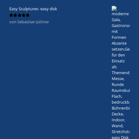
Easy Sculptures- easy disk
von Sebastian Jüttner
Bewertet
mit
5
von 5