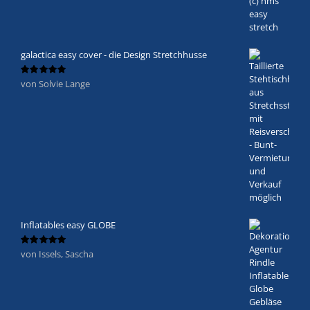
galactica easy cover - die Design Stretchhusse
von Solvie Lange
Bewertet
mit
5
von 5
Inflatables easy GLOBE
von Issels, Sascha
Bewertet
mit
5
von 5