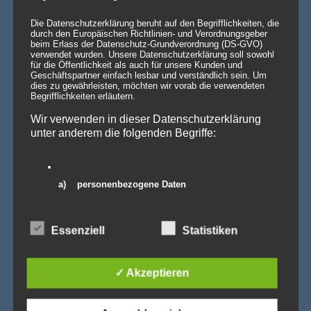
💡 Messehallen sind riesig, die Decken extrem hoch
Die Datenschutzerklärung beruht auf den Begrifflichkeiten, die
– Wenn die Technik verschwindet und die Marken
durch den Europäischen Richtlinien- und Verordnungsgeber
strahlen – Traversenhussen
beim Erlass der Datenschutz-Grundverordnung (DS-GVO)
Traversenhussen: Die elegante Lösung für technische Konstruktionen
verwendet wurden. Unsere Datenschutzerklärung soll sowohl
Wer hier einen [...]
Weiterlesen »
für die Öffentlichkeit als auch für unsere Kunden und
Geschäftspartner einfach lesbar und verständlich sein. Um
dies zu gewährleisten, möchten wir vorab die verwendeten
Vom Gentlemen’s Club zum Eventhighlight – wie
Begrifflichkeiten erläutern.
GALACTICA den Chesterfield-Look neu erfindet
Die Stehtischhusse GALACTICA im Chesterfield Style bringt
Wir verwenden in dieser Datenschutzerklärung
den ikonischen Gentlemen’s-Club-Charme [...]
Weiterlesen »
unter anderem die folgenden Begriffe:
Wenn eine ganze Stadt im Halloween-Fieber ist…
Willkommen in Arnstadt! Zum 25. Mal verwandelt sich
Arnstadt zur [...]
Weiterlesen »
a) personenbezogene Daten
Personenbezogene Daten sind alle Informationen, die
sich auf eine identifizierte oder identifizierbare
Essenziell
Statistiken
natürliche Person (im Folgenden „betroffene Person")
PRODUKTSUCHE
beziehen. Als identifizierbar wird eine natürliche Person
angesehen, die direkt oder indirekt, insbesondere
mittels Zuordnung zu einer Kennung wie einem Namen,
✓ Akzeptieren
zu einer Kennnummer, zu Standortdaten, zu einer
Online-Kennung oder zu einem oder mehreren
besonderen Merkmalen, die Ausdruck der physischen,
physiologischen, genetischen, psychischen,