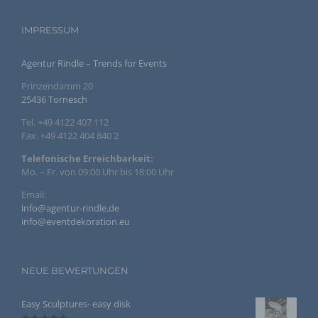
d) Einschränkung der Verarbeitung
IMPRESSUM
Einschränkung der Verarbeitung ist die Markierung
gespeicherter personenbezogener Daten mit dem Ziel,
Agentur Rindle – Trends for Events
ihre künftige Verarbeitung einzuschränken.
Prinzendamm 20
25436 Tornesch
e) Profiling
Tel. +49 4122 407 112
Fax. +49 4122 404 840 2
Profiling ist jede Art der automatisierten Verarbeitung
personenbezogener Daten, die darin besteht, dass
Telefonische Erreichbarkeit:
diese personenbezogenen Daten verwendet werden,
um bestimmte persönliche Aspekte, die sich auf eine
Mo. – Fr. von 09:00 Uhr bis 18:00 Uhr
natürliche Person beziehen, zu bewerten,
insbesondere, um Aspekte bezüglich Arbeitsleistung,
Email:
wirtschaftlicher Lage, Gesundheit, persönlicher
info@agentur-rindle.de
Vorlieben, Interessen, Zuverlässigkeit, Verhalten,
info@eventdekoration.eu
Aufenthaltsort oder Ortswechsel dieser natürlichen
Person zu analysieren oder vorherzusagen.
NEUE BEWERTUNGEN
f) Pseudonymisierung
Pseudonymisierung ist die Verarbeitung
Easy Sculptures- easy disk
personenbezogener Daten in einer Weise, auf welche