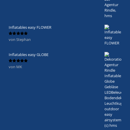
Inflatables easy FLOWER
von Stephan
Bewertet
mit
5
von 5
Inflatables easy GLOBE
von MK
Bewertet
mit
5
von 5