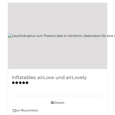
Inflatables airLove und airLovely
Bewertet
mit
5.00
von
5
Details
zur Wunschliste