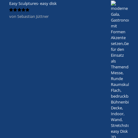
Easy Sculptures- easy disk
von Sebastian Jüttner
Bewertet
mit
5
von 5