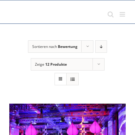
Zum
Inhalt
springen
Sortieren nach
Bewertung
Zeige
12 Produkte