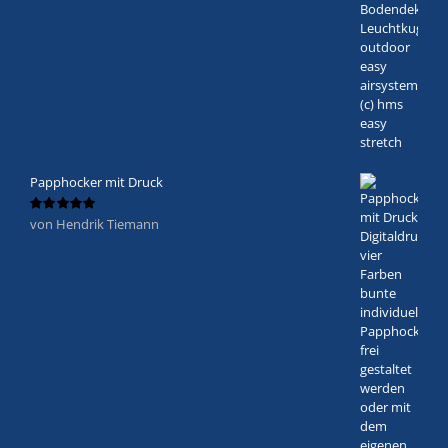
Papphocker mit Druck
von Hendrik Tiemann
Bewertet
mit
5
von 5