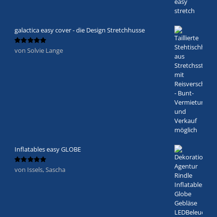
galactica easy cover - die Design Stretchhusse
von Solvie Lange
Bewertet
mit
5
von 5
Inflatables easy GLOBE
von Issels, Sascha
Bewertet
mit
5
von 5