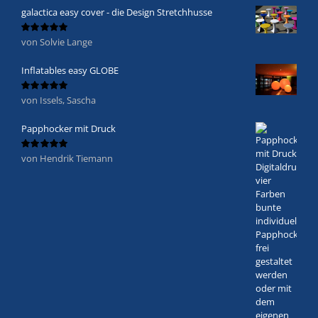
galactica easy cover - die Design Stretchhusse
von Solvie Lange
Bewertet
mit
5
von 5
Inflatables easy GLOBE
von Issels, Sascha
Bewertet
mit
5
von 5
Papphocker mit Druck
von Hendrik Tiemann
Bewertet
mit
5
von 5