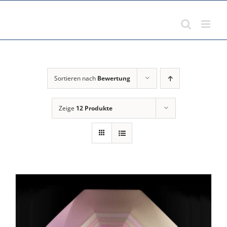
Zum
Inhalt
springen
Sortieren nach
Bewertung
Zeige
12 Produkte