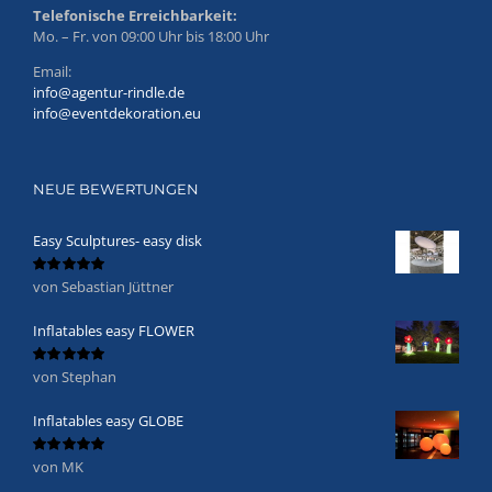
Telefonische Erreichbarkeit:
Mo. – Fr. von 09:00 Uhr bis 18:00 Uhr
Email:
info@agentur-rindle.de
info@eventdekoration.eu
NEUE BEWERTUNGEN
Easy Sculptures- easy disk
von Sebastian Jüttner
Bewertet
mit
5
von 5
Inflatables easy FLOWER
von Stephan
Bewertet
mit
5
von 5
Inflatables easy GLOBE
von MK
Bewertet
mit
5
von 5