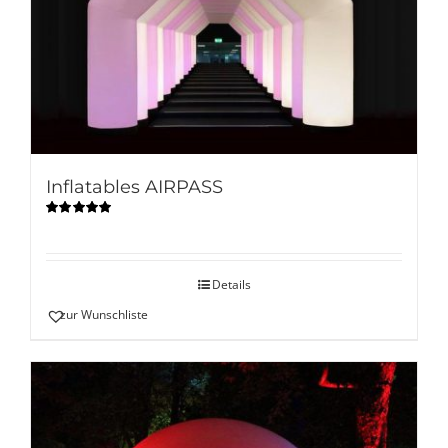
Inflatables AIRPASS
Bewertet
mit
5.00
von
5
Details
zur Wunschliste