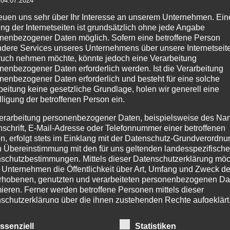
zur
Wunschliste
reuen uns sehr über Ihr Interesse an unserem Unternehmen. Ein
ng der Internetseiten ist grundsätzlich ohne jede Angabe
nenbezogener Daten möglich. Sofern eine betroffene Person
dere Services unseres Unternehmens über unsere Internetseite
uch nehmen möchte, könnte jedoch eine Verarbeitung
nenbezogener Daten erforderlich werden. Ist die Verarbeitung
nenbezogener Daten erforderlich und besteht für eine solche
PRODUKTSUCHE
IM
beitung keine gesetzliche Grundlage, holen wir generell eine
lligung der betroffenen Person ein.
Age
erarbeitung personenbezogener Daten, beispielsweise des Na
Pr
nschrift, E-Mail-Adresse oder Telefonnummer einer betroffenen
254
n, erfolgt stets im Einklang mit der Datenschutz-Grundverordnu
n Übereinstimmung mit den für uns geltenden landesspezifisch
Tel
schutzbestimmungen. Mittels dieser Datenschutzerklärung mö
Fax
 Unternehmen die Öffentlichkeit über Art, Umfang und Zweck de
rhobenen, genutzten und verarbeiteten personenbezogenen Da
Tel
Mo.
mieren. Ferner werden betroffene Personen mittels dieser
schutzerklärung über die ihnen zustehenden Rechte aufgeklärt
Ema
inf
aben als für die Verarbeitung Verantwortlicher zahlreiche techn
ht
inf
ssenziell
Statistiken
rganisatorische Maßnahmen umgesetzt, um einen möglichst