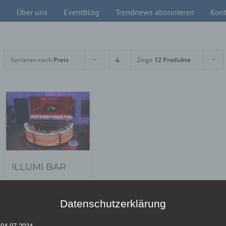
e
Über uns
Eventblog
Trendnews abonnieren
Kont
Sortieren nach
Preis
Zeige
12 Produkte
ILLUMI BAR
Datenschutzerklärung
Details
 04.07.2024