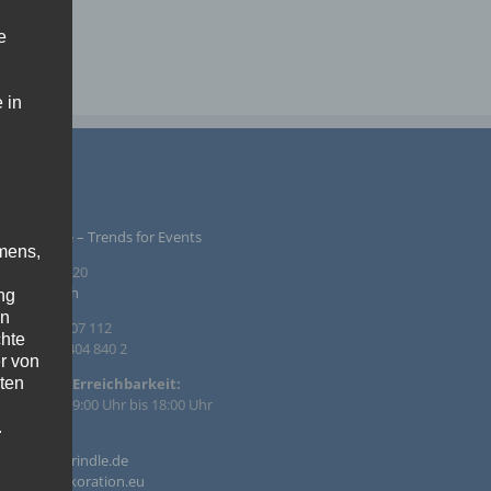
e
 in
PRESSUM
ntur Rindle – Trends for Events
mens,
inzendamm 20
36 Tornesch
ng
en
. +49 4122 407 112
chte
. +49 4122 404 840 2
r von
ten
efonische Erreichbarkeit:
 – Fr. von 09:00 Uhr bis 18:00 Uhr
.
il:
o@agentur-rindle.de
ische
o@eventdekoration.eu