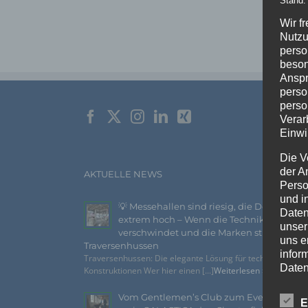
Wir f
Nutzu
perso
beson
Anspr
perso
perso
Verar
Einwi
Die V
der A
AKTUELLE NEWS
Perso
und i
💡 Messehallen sind riesig, die Decken
Daten
extrem hoch – Wenn die Technik
unser
verschwindet und die Marken strahlen –
uns e
Traversenhussen
infor
Traversenhussen: Die elegante Lösung für technische
Daten
Konstruktionen Wer hier einen [...]
Weiterlesen »
Wir h
Vom Gentlemen’s Club zum Eventhighlig
E
und o