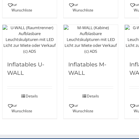
zur
zur
zu
Wunschliste
Wunschliste
Wu
Inflatables U-
Inflatables M-
Inf
WALL
WALL
WA
Details
Details
zur
zur
zu
Wunschliste
Wunschliste
Wu