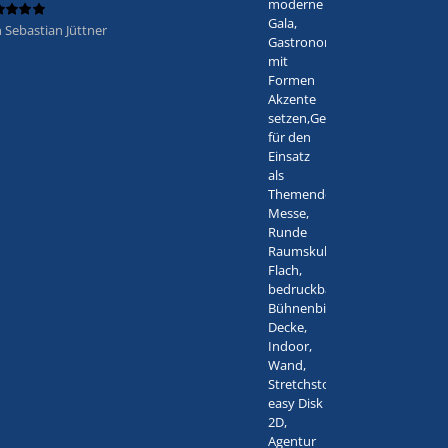
 Sebastian Jüttner
ertet
5
von 5