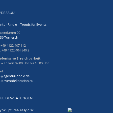
PRESSUM
ntur Rindle – Trends for Events
inzendamm 20
36 Tornesch
. +49 4122 407 112
. +49 4122 404 840 2
efonische Erreichbarkeit:
 – Fr. von 09:00 Uhr bis 18:00 Uhr
il:
o@agentur-rindle.de
o@eventdekoration.eu
UE BEWERTUNGEN
y Sculptures- easy disk