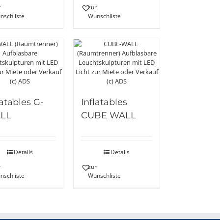
r
zur
nschliste
Wunschliste
latables G-
Inflatables
LL
CUBE WALL
Details
Details
r
zur
nschliste
Wunschliste