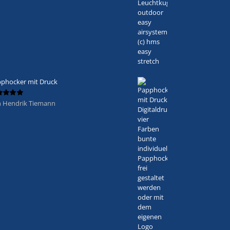
phocker mit Druck
 Hendrik Tiemann
ertet
5
von 5