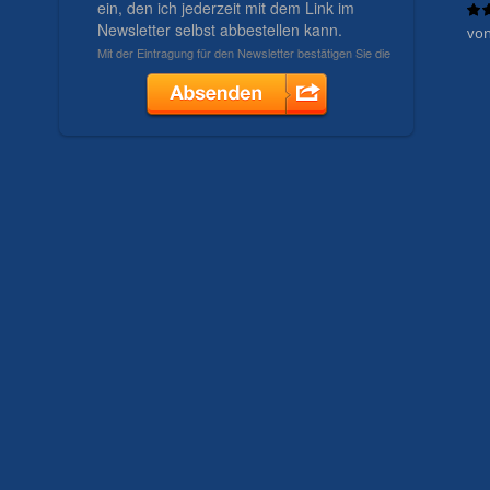
von
Bew
mit