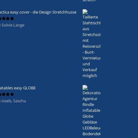
actica easy cover - die Design Stretchhusse
 Solvie Lange
ertet
5
von 5
latables easy GLOBE
 Issels, Sascha
ertet
5
von 5