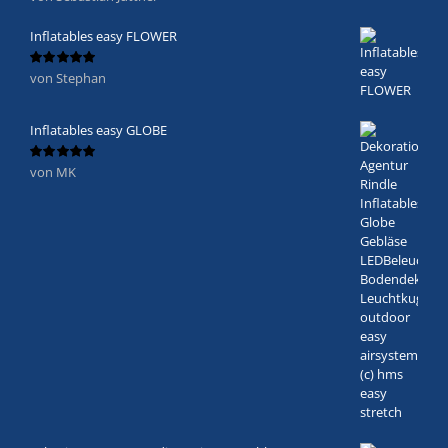
mit
5
von 5
Inflatables easy FLOWER
von Stephan
Bewertet
mit
5
von 5
Inflatables easy GLOBE
von MK
Bewertet
mit
5
von 5