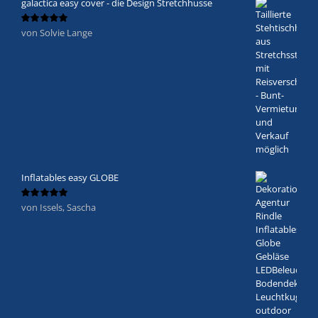
galactica easy cover - die Design Stretchhusse
von Solvie Lange
Bewertet
mit
5
von 5
Inflatables easy GLOBE
von Issels, Sascha
Bewertet
mit
5
von 5