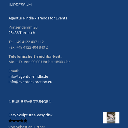
IMPRESSUM
Agentur Rindle – Trends for Events
Prinzendamm 20
25436 Tornesch
Tel. +49 4122 407 112
Fax. +49 4122 404 840 2
Telefonische Erreichbarkeit:
Mo. – Fr. von 09:00 Uhr bis 18:00 Uhr
Email:
info@agentur-rindle.de
info@eventdekoration.eu
NEUE BEWERTUNGEN
Easy Sculptures- easy disk
von Sebastian Jüttner
Bewertet