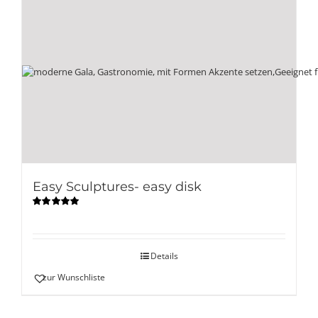
Easy Sculptures- easy disk
Bewertet
mit
5.00
von
5
Details
zur Wunschliste