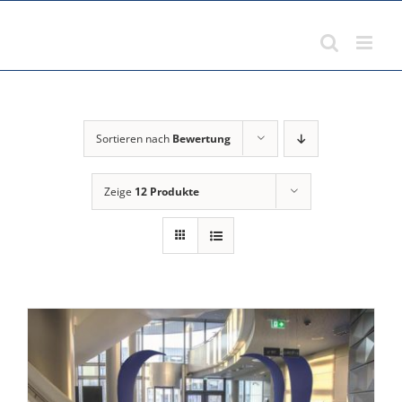
Zum
Inhalt
springen
Sortieren nach
Bewertung
Zeige
12 Produkte