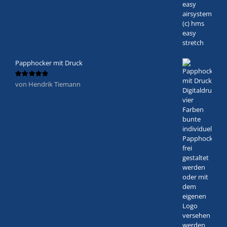
Papphocker mit Druck
von Hendrik Tiemann
Bewertet
mit
5
von 5