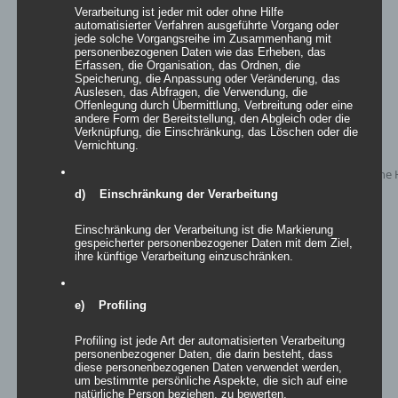
Verarbeitung ist jeder mit oder ohne Hilfe
zur Wunschliste
automatisierter Verfahren ausgeführte Vorgang oder
jede solche Vorgangsreihe im Zusammenhang mit
personenbezogenen Daten wie das Erheben, das
Erfassen, die Organisation, das Ordnen, die
Speicherung, die Anpassung oder Veränderung, das
Auslesen, das Abfragen, die Verwendung, die
Offenlegung durch Übermittlung, Verbreitung oder eine
andere Form der Bereitstellung, den Abgleich oder die
Verknüpfung, die Einschränkung, das Löschen oder die
Vernichtung.
d) Einschränkung der Verarbeitung
Einschränkung der Verarbeitung ist die Markierung
gespeicherter personenbezogener Daten mit dem Ziel,
ihre künftige Verarbeitung einzuschränken.
e) Profiling
Inflatables airLove und airLovely
Profiling ist jede Art der automatisierten Verarbeitung
personenbezogener Daten, die darin besteht, dass
Bewertet
mit
5.00
von
diese personenbezogenen Daten verwendet werden,
5
um bestimmte persönliche Aspekte, die sich auf eine
natürliche Person beziehen, zu bewerten,