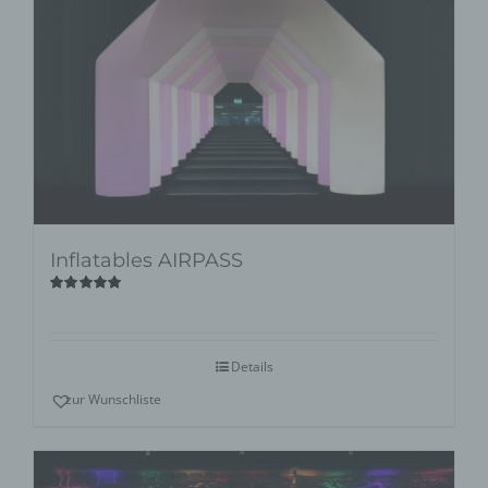
Inflatables AIRPASS
Bewertet
mit
5.00
von
5
Details
zur Wunschliste