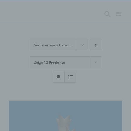
Zum
Inhalt
springen
Sortieren nach
Datum
Zeige
12 Produkte