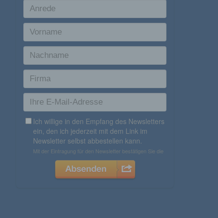
Name und Anschrift des für die Verarbeitung
Verantwortlichen
Verantwortlicher im Sinne der Datenschutz-Grundverordnung,
sonstiger in den Mitgliedstaaten der Europäischen Union
geltenden Datenschutzgesetze und anderer Bestimmungen
mit datenschutzrechtlichem Charakter ist die:
Agentur Rindle
Andrea Rindle
Prinzendamm 20
25436 Tornesch
Deutschland
494122407112
E-Mail: info@eventdekoration.eu
Cookies / SessionStorage / LocalStorage