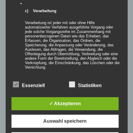
c) Verarbeitung
Verarbeitung ist jeder mit oder ohne Hilfe
automatisierter Verfahren ausgeführte Vorgang oder
jede solche Vorgangsreihe im Zusammenhang mit
personenbezogenen Daten wie das Erheben, das
Erfassen, die Organisation, das Ordnen, die
Speicherung, die Anpassung oder Veränderung, das
Auslesen, das Abfragen, die Verwendung, die
Inflatables WHITE TREE
Offenlegung durch Übermittlung, Verbreitung oder eine
andere Form der Bereitstellung, den Abgleich oder die
Verknüpfung, die Einschränkung, das Löschen oder die
Vernichtung.
Details
d) Einschränkung der Verarbeitung
Essenziell
Statistiken
zur Wunschliste
Einschränkung der Verarbeitung ist die Markierung
gespeicherter personenbezogener Daten mit dem Ziel,
✓ Akzeptieren
ihre künftige Verarbeitung einzuschränken.
e) Profiling
Auswahl speichern
Profiling ist jede Art der automatisierten Verarbeitung