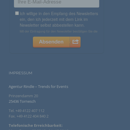
Behörde, Einrichtung oder andere Stelle, der
personenbezogene Daten offengelegt werden,
unabhängig davon, ob es sich bei ihr um einen Dritten
handelt oder nicht. Behörden, die im Rahmen eines
bestimmten Untersuchungsauftrags nach dem
Unionsrecht oder dem Recht der Mitgliedstaaten
möglicherweise personenbezogene Daten erhalten,
gelten jedoch nicht als Empfänger.
j) Dritter
Dritter ist eine natürliche oder juristische Person,
Behörde, Einrichtung oder andere Stelle außer der
betroffenen Person, dem Verantwortlichen, dem
IMPRESSUM
Auftragsverarbeiter und den Personen, die unter der
unmittelbaren Verantwortung des Verantwortlichen oder
des Auftragsverarbeiters befugt sind, die
Agentur Rindle – Trends for Events
personenbezogenen Daten zu verarbeiten.
Prinzendamm 20
25436 Tornesch
k) Einwilligung
Tel. +49 4122 407 112
Einwilligung ist jede von der betroffenen Person
Fax. +49 4122 404 840 2
freiwillig für den bestimmten Fall in informierter Weise
und unmissverständlich abgegebene Willensbekundung
Telefonische Erreichbarkeit:
in Form einer Erklärung oder einer sonstigen