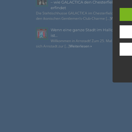
– wie GALACTICA den Chesterfield-Look n
lücke
erfindet
perso
Die Stehtischhusse GALACTICA im Chesterfield Style bring
Inter
den ikonischen Gentlemen’s-Club-Charme [...]
Weiterlesen 
aufwe
Aus d
Wenn eine ganze Stadt im Halloween-Fie
perso
ist…
telef
Willkommen in Arnstadt! Zum 25. Mal verwandelt
sich Arnstadt zur [...]
Weiterlesen »
Begri
Die Da
Richtl
GVO) v
auch f
dies zu
Wir v
folge