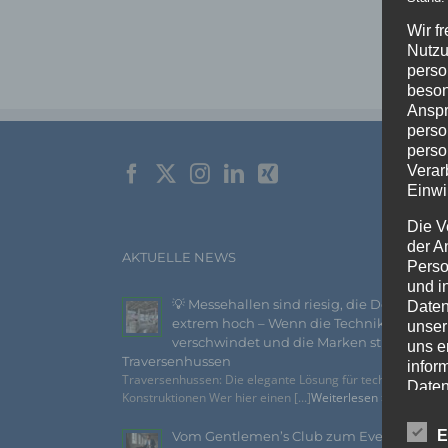
Wir f
Nutzu
perso
beson
Anspr
perso
perso
Verar
Einwi
Die V
der A
AKTUELLE NEWS
Perso
und i
💡 Messehallen sind riesig, die Decken
Daten
extrem hoch – Wenn die Technik
unser
verschwindet und die Marken strahlen –
uns e
Traversenhussen
infor
Traversenhussen: Die elegante Lösung für technische
Daten
Konstruktionen Wer hier einen [...]
Weiterlesen »
Wir h
E
Vom Gentlemen’s Club zum Eventhighlig
und o