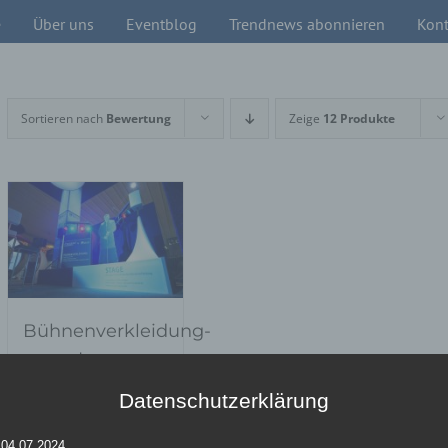
e
Über uns
Eventblog
Trendnews abonnieren
Kont
Sortieren nach
Bewertung
Zeige
12 Produkte
Bühnenverkleidung-
easy stage
Datenschutzerklärung
Details
 04.07.2024