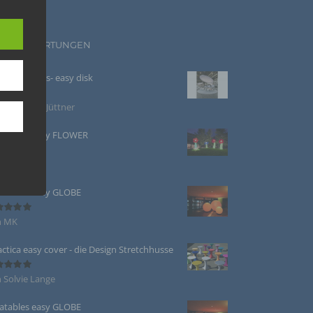
n
UE BEWERTUNGEN
ann.
y Sculptures- easy disk
ise
 Sebastian Jüttner
ertet
5
von 5
latables easy FLOWER
hen
DS-
n Stephan
ertet
eit als
5
von 5
 Um
.
latables easy GLOBE
n MK
ertet
5
von 5
actica easy cover - die Design Stretchhusse
 Solvie Lange
ertet
5
von 5
rte oder
latables easy GLOBE