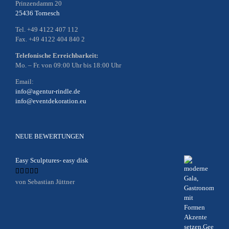
Prinzendamm 20
25436 Tornesch
Tel. +49 4122 407 112
Fax. +49 4122 404 840 2
Telefonische Erreichbarkeit:
Mo. – Fr. von 09:00 Uhr bis 18:00 Uhr
Email:
info@agentur-rindle.de
info@eventdekoration.eu
NEUE BEWERTUNGEN
Easy Sculptures- easy disk
Bewertet
von Sebastian Jüttner
mit
5
von 5