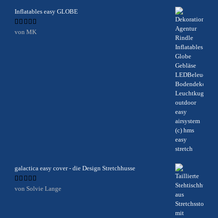
Inflatables easy GLOBE
Bewertet
von MK
mit
5
von 5
galactica easy cover - die Design Stretchhusse
Bewertet
von Solvie Lange
mit
5
von 5