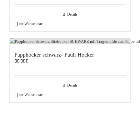
Details
zur Wunschliste
Papphocker schwarz- Pauli Hocker
Bewertet
mit
2.33
von
5
Details
zur Wunschliste