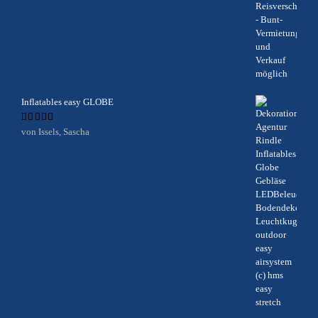
Inflatables easy GLOBE
Bewertet
von Issels, Sascha
mit
5
von 5