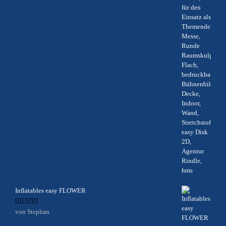
Inflatables easy FLOWER
Bewertet
von Stephan
mit
5
von 5