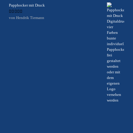
Papphocker mit Druck
Bewertet
von Hendrik Tiemann
mit
5
von 5