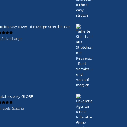
actica easy cover - die Design Stretchhusse
 Solvie Lange
ertet
5
von 5
latables easy GLOBE
 Issels, Sascha
ertet
5
von 5