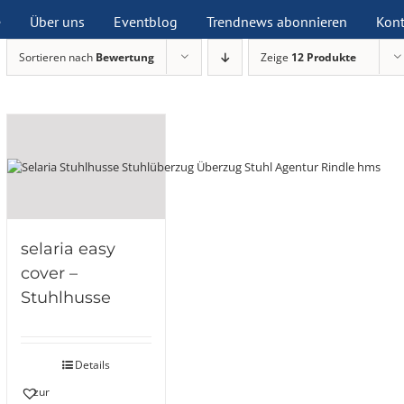
e
Über uns
Eventblog
Trendnews abonnieren
Kont
Sortieren nach
Bewertung
Zeige
12 Produkte
selaria easy
cover –
Stuhlhusse
Details
zur