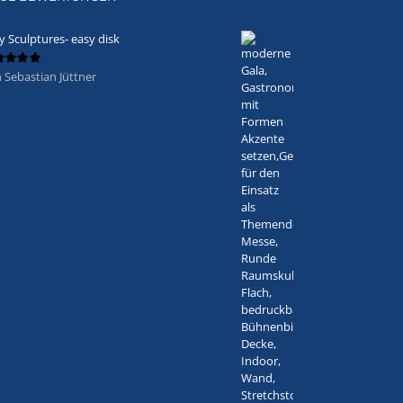
y Sculptures- easy disk
 Sebastian Jüttner
ertet
5
von 5