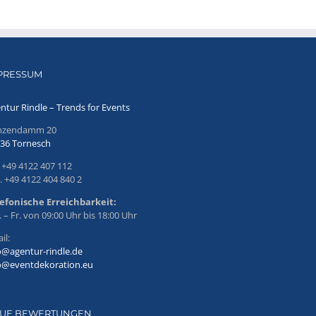
PRESSUM
ntur Rindle – Trends for Events
inzendamm 20
36 Tornesch
. +49 4122 407 112
. +49 4122 404 840 2
efonische Erreichbarkeit:
 – Fr. von 09:00 Uhr bis 18:00 Uhr
il:
o@agentur-rindle.de
o@eventdekoration.eu
UE BEWERTUNGEN