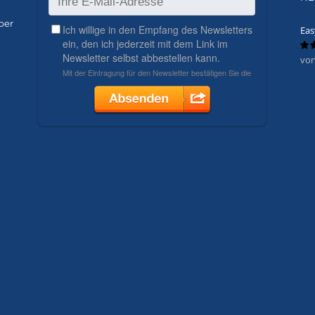
ber
Eas
von
Bew
mit