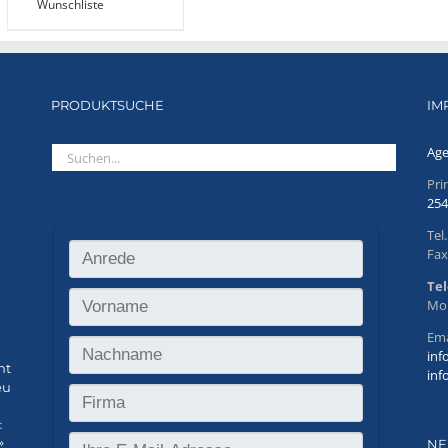
Wunschliste
PRODUKTSUCHE
IM
Age
Pr
254
Tel
Fax
Tel
Mo.
Ema
inf
ht
inf
eu
t
»
NE