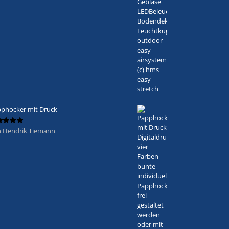
phocker mit Druck
 Hendrik Tiemann
ertet
5
von 5