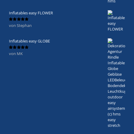
Inflatables easy FLOWER
von Stephan
Bewertet
mit
5
von 5
Inflatables easy GLOBE
von MK
Bewertet
mit
5
von 5