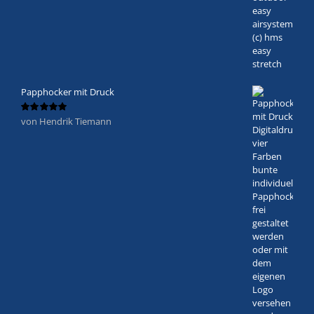
Papphocker mit Druck
von Hendrik Tiemann
Bewertet
mit
5
von 5