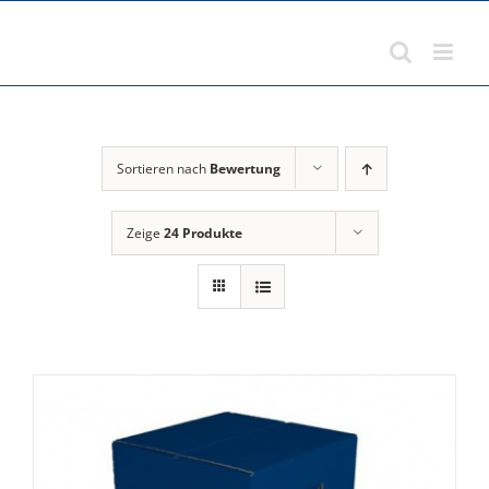
Zum
Inhalt
springen
Sortieren nach
Bewertung
Zeige
24 Produkte