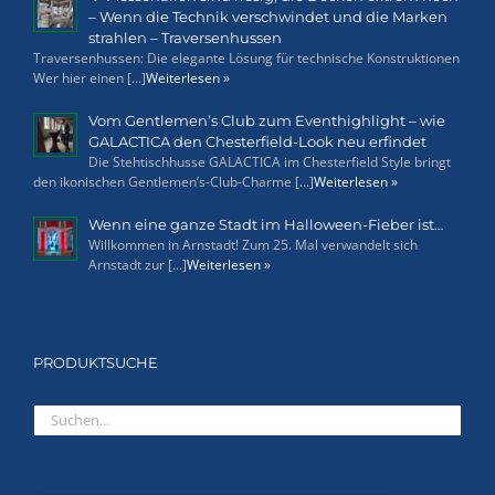
– Wenn die Technik verschwindet und die Marken
strahlen – Traversenhussen
Traversenhussen: Die elegante Lösung für technische Konstruktionen
Wer hier einen [...]
Weiterlesen »
Vom Gentlemen’s Club zum Eventhighlight – wie
GALACTICA den Chesterfield-Look neu erfindet
Die Stehtischhusse GALACTICA im Chesterfield Style bringt
den ikonischen Gentlemen’s-Club-Charme [...]
Weiterlesen »
Wenn eine ganze Stadt im Halloween-Fieber ist…
Willkommen in Arnstadt! Zum 25. Mal verwandelt sich
Arnstadt zur [...]
Weiterlesen »
PRODUKTSUCHE