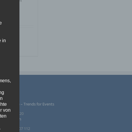
pwürfel
e
Details
 in
r
nschliste
mens,
PRESSUM
ng
en
ntur Rindle – Trends for Events
chte
r von
inzendamm 20
ten
36 Tornesch
.
. +49 4122 407 112