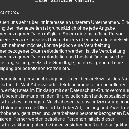
Pap
gelb- Pauli
Hocker
 04.07.2024
reuen uns sehr über Ihr Interesse an unserem Unternehmen. Ein
ng der Internetseiten ist grundsätzlich ohne jede Angabe
nenbezogener Daten möglich. Sofern eine betroffene Person
Details
Details
dere Services unseres Unternehmens über unsere Internetseite
zur
zur
zu
uch nehmen möchte, könnte jedoch eine Verarbeitung
Wunschliste
Wunschliste
Wu
nenbezogener Daten erforderlich werden. Ist die Verarbeitung
nenbezogener Daten erforderlich und besteht für eine solche
beitung keine gesetzliche Grundlage, holen wir generell eine
lligung der betroffenen Person ein.
erarbeitung personenbezogener Daten, beispielsweise des Na
nschrift, E-Mail-Adresse oder Telefonnummer einer betroffenen
PRODUKTSUCHE
IM
n, erfolgt stets im Einklang mit der Datenschutz-Grundverordnu
n Übereinstimmung mit den für uns geltenden landesspezifisch
Age
schutzbestimmungen. Mittels dieser Datenschutzerklärung mö
 Unternehmen die Öffentlichkeit über Art, Umfang und Zweck de
Pr
rhobenen, genutzten und verarbeiteten personenbezogenen Da
254
mieren. Ferner werden betroffene Personen mittels dieser
schutzerklärung über die ihnen zustehenden Rechte aufgeklärt
Tel