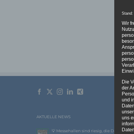
Stand:
Wir f
Nutzu
perso
beson
Anspr
perso
perso
Verar
Einwi
Die V
der A
Perso
und i
Daten
unser
AKTUELLE NEWS
uns e
infor
Daten
💡 Messehallen sind riesig, die Decken