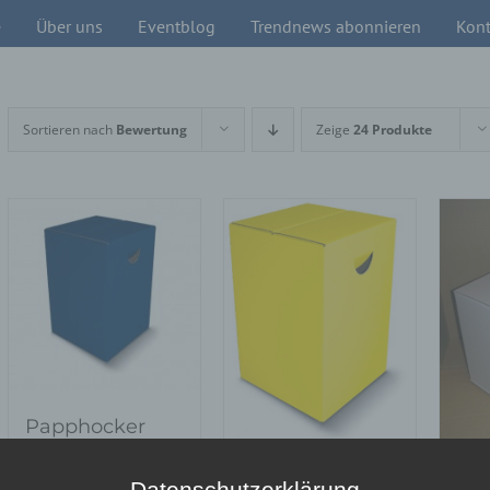
e
Über uns
Eventblog
Trendnews abonnieren
Kont
Sortieren nach
Bewertung
Zeige
24 Produkte
Papphocker
blau- Pauli
Papphocker
Hocker
Datenschutzerklärung