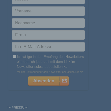
Deutschland
494122407112
E-Mail: info@eventdekoration.eu
Cookies / SessionStorage / LocalStorage
Die Internetseiten verwenden teilweise so genannte Cookies,
LocalStorage und SessionStorage. Dies dient dazu, unser
Angebot nutzerfreundlicher, effektiver und sicherer zu
machen. Local Storage und SessionStorage ist eine
Technologie, mit welcher ihr Browser Daten auf Ihrem
Computer oder mobilen Gerät abspeichert. Cookies sind
Textdateien, welche über einen Internetbrowser auf einem
Computersystem abgelegt und gespeichert werden. Sie
können die Verwendung von Cookies, LocalStorage und
SessionStorage durch entsprechende Einstellung in Ihrem
Browser verhindern.
Zahlreiche Internetseiten und Server verwenden
Cookies. Viele Cookies enthalten eine sogenannte
Cookie-ID. Eine Cookie-ID ist eine eindeutige
Kennung des Cookies. Sie besteht aus einer
IMPRESSUM
Zeichenfolge, durch welche Internetseiten und