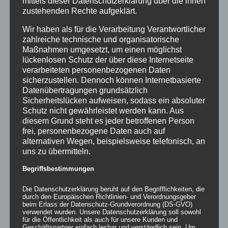
mittels dieser Datenschutzerklärung über die ihnen
zustehenden Rechte aufgeklärt.
Wir haben als für die Verarbeitung Verantwortlicher
zahlreiche technische und organisatorische
Maßnahmen umgesetzt, um einen möglichst
lückenlosen Schutz der über diese Internetseite
verarbeiteten personenbezogenen Daten
sicherzustellen. Dennoch können Internetbasierte
Datenübertragungen grundsätzlich
Sicherheitslücken aufweisen, sodass ein absoluter
Schutz nicht gewährleistet werden kann. Aus
Inflatables AIRFORM
diesem Grund steht es jeder betroffenen Person
frei, personenbezogene Daten auch auf
alternativen Wegen, beispielsweise telefonisch, an
uns zu übermitteln.
Begriffsbestimmungen
Details
zur Wunschliste
Die Datenschutzerklärung beruht auf den Begrifflichkeiten, die
durch den Europäischen Richtlinien- und Verordnungsgeber
beim Erlass der Datenschutz-Grundverordnung (DS-GVO)
verwendet wurden. Unsere Datenschutzerklärung soll sowohl
für die Öffentlichkeit als auch für unsere Kunden und
Geschäftspartner einfach lesbar und verständlich sein. Um