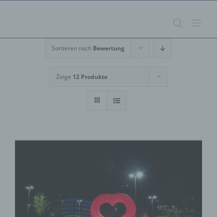
Zum
Inhalt
springen
Sortieren nach
Bewertung
Zeige
12 Produkte