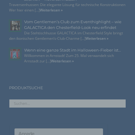
Traversenhussen: Die elegante Lösung für technische Konstruktionen
Einwilligung ist jede von der betroffenen Person
Wer hier einen [...]
Weiterlesen »
freiwillig für den bestimmten Fall in informierter Weise
und unmissverständlich abgegebene Willensbekundung
Vom Gentlemen’s Club zum Eventhighlight – wie
in Form einer Erklärung oder einer sonstigen
GALACTICA den Chesterfield-Look neu erfindet
eindeutigen bestätigenden Handlung, mit der die
betroffene Person zu verstehen gibt, dass sie mit der
Die Stehtischhusse GALACTICA im Chesterfield Style bringt
Verarbeitung der sie betreffenden personenbezogenen
den ikonischen Gentlemen’s-Club-Charme [...]
Weiterlesen »
Daten einverstanden ist.
Wenn eine ganze Stadt im Halloween-Fieber ist…
Willkommen in Arnstadt! Zum 25. Mal verwandelt sich
Arnstadt zur [...]
Weiterlesen »
Name und Anschrift des für die Verarbeitung
Verantwortlichen
Verantwortlicher im Sinne der Datenschutz-Grundverordnung,
sonstiger in den Mitgliedstaaten der Europäischen Union
geltenden Datenschutzgesetze und anderer Bestimmungen
PRODUKTSUCHE
mit datenschutzrechtlichem Charakter ist die:
Agentur Rindle
Andrea Rindle
Prinzendamm 20
25436 Tornesch