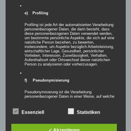
e) Profiling
Profiling ist jede Art der automatisierten Verarbeitung
personenbezogener Daten, die darin besteht, dass
diese personenbezogenen Daten verwendet werden,
um bestimmte persönliche Aspekte, die sich auf eine
natürliche Person beziehen, zu bewerten,
insbesondere, um Aspekte bezüglich Arbeitsleistung,
wirtschaftlicher Lage, Gesundheit, persönlicher
Vorlieben, Interessen, Zuverlässigkeit, Verhalten,
Aufenthaltsort oder Ortswechsel dieser natürlichen
Person zu analysieren oder vorherzusagen.
f) Pseudonymisierung
Inflatables WHITE TREE
Pseudonymisierung ist die Verarbeitung
personenbezogener Daten in einer Weise, auf welche
die personenbezogenen Daten ohne Hinzuziehung
zusätzlicher Informationen nicht mehr einer
spezifischen betroffenen Person zugeordnet werden
Essenziell
Statistiken
können, sofern diese zusätzlichen Informationen
gesondert aufbewahrt werden und technischen und
Details
organisatorischen Maßnahmen unterliegen, die
gewährleisten, dass die personenbezogenen Daten
zur Wunschliste
✓ Akzeptieren