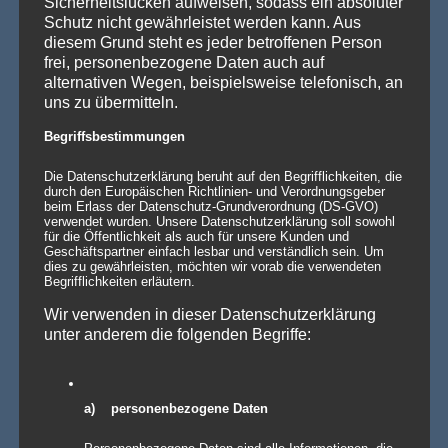
Sicherheitslücken aufweisen, sodass ein absoluter
GALACTICA den Chesterfield-Look neu erfindet
Schutz nicht gewährleistet werden kann. Aus
Die Stehtischhusse GALACTICA im Chesterfield Style bringt
diesem Grund steht es jeder betroffenen Person
den ikonischen Gentlemen’s-Club-Charme [...]
Weiterlesen »
frei, personenbezogene Daten auch auf
Wenn eine ganze Stadt im Halloween-Fieber ist…
alternativen Wegen, beispielsweise telefonisch, an
Willkommen in Arnstadt! Zum 25. Mal verwandelt sich
uns zu übermitteln.
Arnstadt zur [...]
Weiterlesen »
Begriffsbestimmungen
Die Datenschutzerklärung beruht auf den Begrifflichkeiten, die
durch den Europäischen Richtlinien- und Verordnungsgeber
PRODUKTSUCHE
beim Erlass der Datenschutz-Grundverordnung (DS-GVO)
verwendet wurden. Unsere Datenschutzerklärung soll sowohl
für die Öffentlichkeit als auch für unsere Kunden und
Geschäftspartner einfach lesbar und verständlich sein. Um
dies zu gewährleisten, möchten wir vorab die verwendeten
Begrifflichkeiten erläutern.
Wir verwenden in dieser Datenschutzerklärung
unter anderem die folgenden Begriffe:
a) personenbezogene Daten