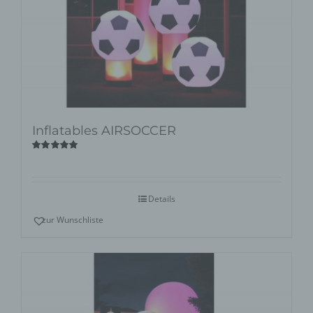
Inflatables AIRSOCCER
Bewertet
mit
5.00
von
5
Details
zur Wunschliste