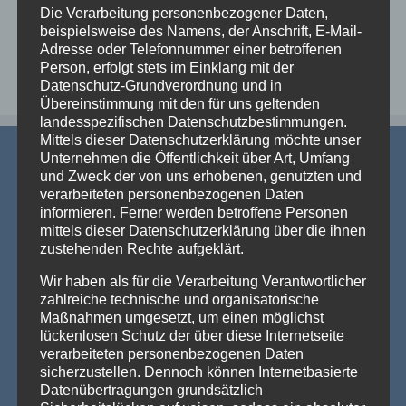
Die Verarbeitung personenbezogener Daten,
beispielsweise des Namens, der Anschrift, E-Mail-
Adresse oder Telefonnummer einer betroffenen
Person, erfolgt stets im Einklang mit der
Datenschutz-Grundverordnung und in
Übereinstimmung mit den für uns geltenden
landesspezifischen Datenschutzbestimmungen.
Mittels dieser Datenschutzerklärung möchte unser
Unternehmen die Öffentlichkeit über Art, Umfang
und Zweck der von uns erhobenen, genutzten und
verarbeiteten personenbezogenen Daten
informieren. Ferner werden betroffene Personen
mittels dieser Datenschutzerklärung über die ihnen
zustehenden Rechte aufgeklärt.
AKTUELLE NEWS
Wir haben als für die Verarbeitung Verantwortlicher
💡 Messehallen sind riesig, die Decken extrem hoch
zahlreiche technische und organisatorische
– Wenn die Technik verschwindet und die Marken
Maßnahmen umgesetzt, um einen möglichst
strahlen – Traversenhussen
lückenlosen Schutz der über diese Internetseite
Traversenhussen: Die elegante Lösung für technische Konstruktionen
verarbeiteten personenbezogenen Daten
Wer hier einen [...]
Weiterlesen »
sicherzustellen. Dennoch können Internetbasierte
Datenübertragungen grundsätzlich
Vom Gentlemen’s Club zum Eventhighlight – wie