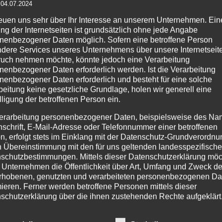
 04.07.2024
Details
Details
reuen uns sehr über Ihr Interesse an unserem Unternehmen. Ein
zur
zur
zu
ng der Internetseiten ist grundsätzlich ohne jede Angabe
Wunschliste
Wunschliste
Wu
nenbezogener Daten möglich. Sofern eine betroffene Person
dere Services unseres Unternehmens über unsere Internetseite
uch nehmen möchte, könnte jedoch eine Verarbeitung
nenbezogener Daten erforderlich werden. Ist die Verarbeitung
nenbezogener Daten erforderlich und besteht für eine solche
beitung keine gesetzliche Grundlage, holen wir generell eine
lligung der betroffenen Person ein.
PRODUKTSUCHE
IM
erarbeitung personenbezogener Daten, beispielsweise des Na
Age
nschrift, E-Mail-Adresse oder Telefonnummer einer betroffenen
n, erfolgt stets im Einklang mit der Datenschutz-Grundverordnu
Pr
n Übereinstimmung mit den für uns geltenden landesspezifisch
254
schutzbestimmungen. Mittels dieser Datenschutzerklärung mö
Tel
 Unternehmen die Öffentlichkeit über Art, Umfang und Zweck de
Fax
rhobenen, genutzten und verarbeiteten personenbezogenen Da
mieren. Ferner werden betroffene Personen mittels dieser
Tel
schutzerklärung über die ihnen zustehenden Rechte aufgeklärt
Mo.
aben als für die Verarbeitung Verantwortlicher zahlreiche techn
Ema