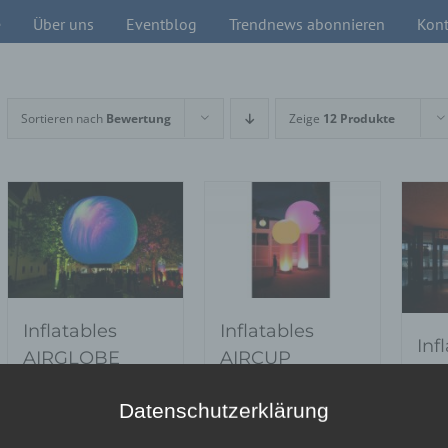
e
Über uns
Eventblog
Trendnews abonnieren
Kont
Sortieren nach
Bewertung
Zeige
12 Produkte
Inflatables
Inflatables
Inf
AIRGLOBE
AIRCUP
GL
Datenschutzerklärung
Bewer
mit
5.
5