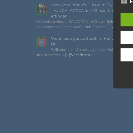
und o
E
Vom Gentlemen’s Club zum Eventhighlig
lücke
– wie GALACTICA den Chesterfield-Look n
perso
erfindet
Inter
Die Stehtischhusse GALACTICA im Chesterfield Style bring
aufwe
den ikonischen Gentlemen’s-Club-Charme [...]
Weiterlesen 
Aus d
perso
Wenn eine ganze Stadt im Halloween-Fie
telef
ist…
Willkommen in Arnstadt! Zum 25. Mal verwandelt
Begri
sich Arnstadt zur [...]
Weiterlesen »
Die Da
Richtl
GVO) v
auch f
dies zu
Wir v
folge