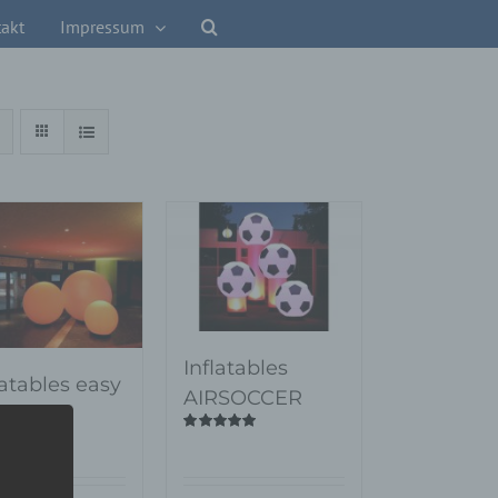
akt
Impressum
Inflatables
latables easy
AIRSOCCER
OBE
Bewertet
mit
5.00
von
tet
5
00
von