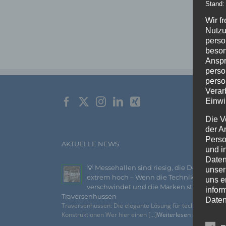
Stand:
Wir f
Nutzu
perso
beson
Anspr
perso
perso
Verar
Einwi
Die V
der A
Perso
AKTUELLE NEWS
und i
Daten
💡 Messehallen sind riesig, die Decken
unser
extrem hoch – Wenn die Technik
uns e
verschwindet und die Marken strahlen –
infor
Traversenhussen
Daten
Traversenhussen: Die elegante Lösung für technische
Konstruktionen Wer hier einen [...]
Weiterlesen »
Wir h