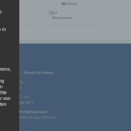
Details
Details
e
r
zur
nschliste
Wunschliste
 in
PRESSUM
mens,
ntur Rindle – Trends for Events
ng
inzendamm 20
en
36 Tornesch
chte
. +49 4122 407 112
r von
. +49 4122 404 840 2
ten
efonische Erreichbarkeit:
.
 – Fr. von 09:00 Uhr bis 18:00 Uhr
ische
il: