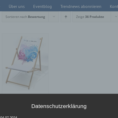
e
Über uns
Eventblog
Trendnews abonnieren
Kont
Sortieren nach
Bewertung
Zeige
36 Produkte
Outdoor-
Datenschutzerklärung
Liegestühle
 04.07.2024