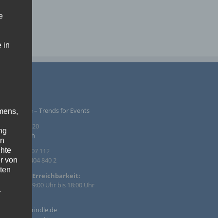
e
 in
PRESSUM
ntur Rindle – Trends for Events
mens,
inzendamm 20
ng
36 Tornesch
en
chte
. +49 4122 407 112
r von
. +49 4122 404 840 2
ten
efonische Erreichbarkeit:
 – Fr. von 09:00 Uhr bis 18:00 Uhr
.
il:
ische
o@agentur-rindle.de