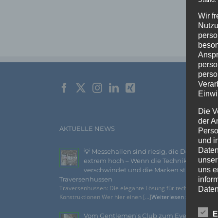
Wir f
Nutzu
perso
beson
Anspr
perso
perso
Verar
Einwi
Die V
der A
AKTUELLE NEWS
Perso
und i
Daten
💡 Messehallen sind riesig, die Decken
unser
extrem hoch – Wenn die Technik
uns e
verschwindet und die Marken strahlen –
infor
Traversenhussen
Traversenhussen: Die elegante Lösung für technische
Daten
Konstruktionen Wer hier einen [...]
Weiterlesen »
Wir h
E
Vom Gentlemen’s Club zum Eventhighlig
und o