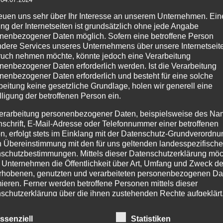
Details
reuen uns sehr über Ihr Interesse an unserem Unternehmen. Ein
ng der Internetseiten ist grundsätzlich ohne jede Angabe
zur
nenbezogener Daten möglich. Sofern eine betroffene Person
Wunschliste
dere Services unseres Unternehmens über unsere Internetseite
uch nehmen möchte, könnte jedoch eine Verarbeitung
nenbezogener Daten erforderlich werden. Ist die Verarbeitung
nenbezogener Daten erforderlich und besteht für eine solche
beitung keine gesetzliche Grundlage, holen wir generell eine
PRODUKTSUCHE
IM
lligung der betroffenen Person ein.
Age
erarbeitung personenbezogener Daten, beispielsweise des Na
nschrift, E-Mail-Adresse oder Telefonnummer einer betroffenen
Pr
n, erfolgt stets im Einklang mit der Datenschutz-Grundverordnu
254
n Übereinstimmung mit den für uns geltenden landesspezifisch
schutzbestimmungen. Mittels dieser Datenschutzerklärung mö
Tel
 Unternehmen die Öffentlichkeit über Art, Umfang und Zweck de
Fax
rhobenen, genutzten und verarbeiteten personenbezogenen Da
Tel
mieren. Ferner werden betroffene Personen mittels dieser
Mo.
schutzerklärung über die ihnen zustehenden Rechte aufgeklärt
Ema
aben als für die Verarbeitung Verantwortlicher zahlreiche techn
inf
ssenziell
Statistiken
ht
rganisatorische Maßnahmen umgesetzt, um einen möglichst