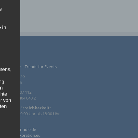
e
 in
PRESSUM
ntur Rindle – Trends for Events
mens,
inzendamm 20
ng
36 Tornesch
en
. +49 4122 407 112
chte
. +49 4122 404 840 2
r von
ten
efonische Erreichbarkeit:
 – Fr. von 09:00 Uhr bis 18:00 Uhr
.
il:
o@agentur-rindle.de
ische
o@eventdekoration.eu