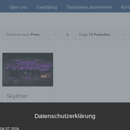
e
Über uns
Eventblog
Trendnews abonnieren
Kont
Sortieren nach
Preis
Zeige
12 Produkte
Skyliner
Datenschutzerklärung
Details
 04.07.2024