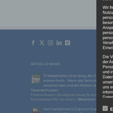
Wir f
Nutzu
perso
beson
Anspr
perso
perso
Verar
Einwi
Die V
der A
AKTUELLE NEWS
Perso
und i
💡 Messehallen sind riesig, die Decken
Daten
extrem hoch – Wenn die Technik
unser
verschwindet und die Marken strahlen –
uns e
Traversenhussen
infor
Traversenhussen: Die elegante Lösung für technische
Daten
Konstruktionen Wer hier einen [...]
Weiterlesen »
Wir h
Vom Gentlemen’s Club zum Eventhighlig
E
und o