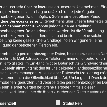
zur
Wunschliste
reuen uns sehr über Ihr Interesse an unserem Unternehmen. Ein
ng der Internetseiten ist grundsätzlich ohne jede Angabe
nenbezogener Daten möglich. Sofern eine betroffene Person
dere Services unseres Unternehmens über unsere Internetseite
uch nehmen möchte, könnte jedoch eine Verarbeitung
nenbezogener Daten erforderlich werden. Ist die Verarbeitung
nenbezogener Daten erforderlich und besteht für eine solche
beitung keine gesetzliche Grundlage, holen wir generell eine
PRODUKTSUCHE
IM
lligung der betroffenen Person ein.
Age
erarbeitung personenbezogener Daten, beispielsweise des Na
nschrift, E-Mail-Adresse oder Telefonnummer einer betroffenen
Pr
n, erfolgt stets im Einklang mit der Datenschutz-Grundverordnu
254
n Übereinstimmung mit den für uns geltenden landesspezifisch
Tel
schutzbestimmungen. Mittels dieser Datenschutzerklärung mö
Fax
 Unternehmen die Öffentlichkeit über Art, Umfang und Zweck de
rhobenen, genutzten und verarbeiteten personenbezogenen Da
Tel
mieren. Ferner werden betroffene Personen mittels dieser
Mo.
schutzerklärung über die ihnen zustehenden Rechte aufgeklärt
Ema
inf
aben als für die Verarbeitung Verantwortlicher zahlreiche techn
ht
ssenziell
Statistiken
inf
rganisatorische Maßnahmen umgesetzt, um einen möglichst