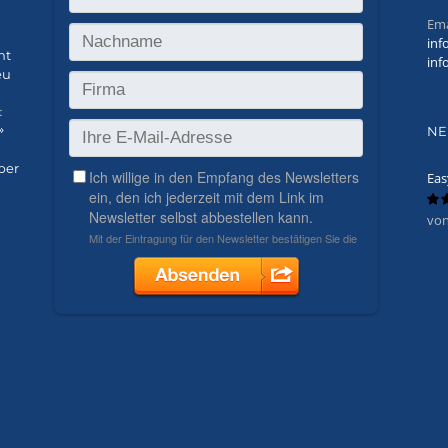
Ema
inf
ht
inf
eu
t
»
NE
ber
Eas
von
Bew
mit