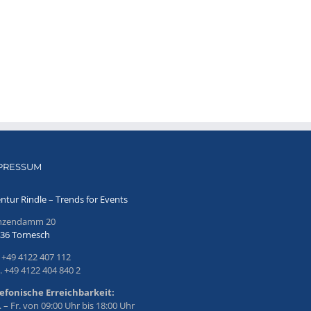
PRESSUM
ntur Rindle – Trends for Events
inzendamm 20
36 Tornesch
. +49 4122 407 112
. +49 4122 404 840 2
efonische Erreichbarkeit:
 – Fr. von 09:00 Uhr bis 18:00 Uhr