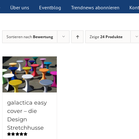
e
Über uns
Eventblog
Trendnews abonnieren
Kont
Sortieren nach
Bewertung
Zeige
24 Produkte
galactica easy
cover – die
Design
Stretchhusse