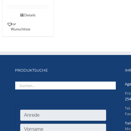
Bewertet
mit
5.00
von
5
Details
zur
Wunschliste
PRODUKTSUCHE
IM
Age
Pr
254
Tel
Fax
Tel
Mo.