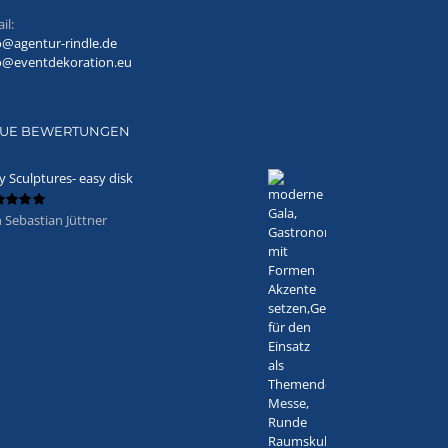
il:
o@agentur-rindle.de
o@eventdekoration.eu
UE BEWERTUNGEN
y Sculptures- easy disk
 Sebastian Jüttner
ertet
5
von 5