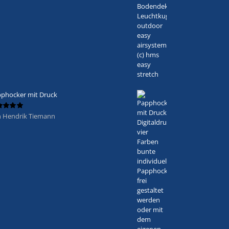
phocker mit Druck
 Hendrik Tiemann
ertet
5
von 5