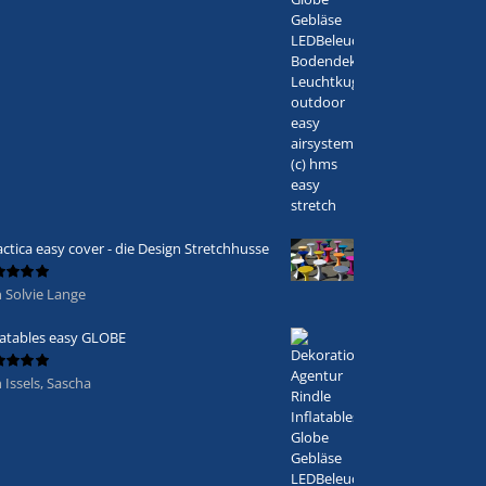
actica easy cover - die Design Stretchhusse
 Solvie Lange
ertet
5
von 5
latables easy GLOBE
 Issels, Sascha
ertet
5
von 5