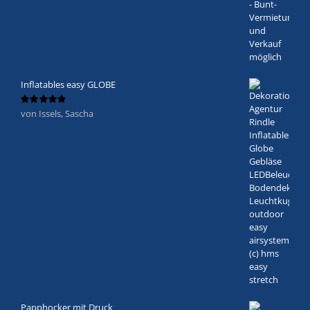
Inflatables easy GLOBE
von Issels, Sascha
Bewertet
mit
5
von 5
Papphocker mit Druck