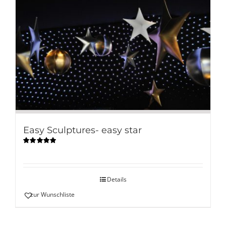
Easy Sculptures- easy star
Bewertet
mit
5.00
von
5
Details
zur Wunschliste