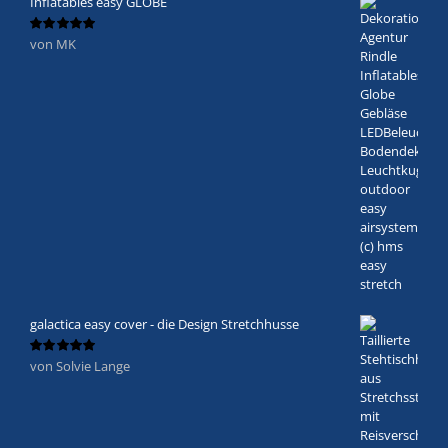
Inflatables easy GLOBE
von MK
Bewertet
mit
5
von 5
galactica easy cover - die Design Stretchhusse
von Solvie Lange
Bewertet
mit
5
von 5