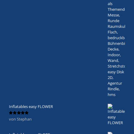
Inflatables easy FLOWER
von Stephan
Bewertet
mit
5
von 5