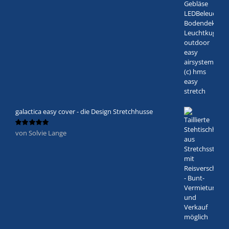
galactica easy cover - die Design Stretchhusse
von Solvie Lange
Bewertet
mit
5
von 5