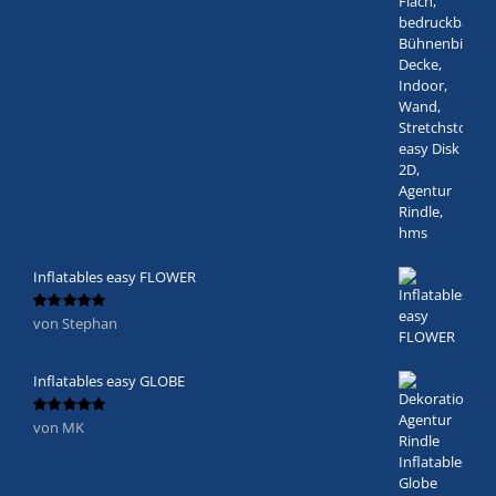
Inflatables easy FLOWER
von Stephan
Bewertet
mit
5
von 5
Inflatables easy GLOBE
von MK
Bewertet
mit
5
von 5