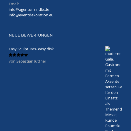
Email:
info@agentur-rindle.de
info@eventdekoration.eu
NEUE BEWERTUNGEN
Easy Sculptures- easy disk
von Sebastian Jüttner
Bewertet
mit
5
von 5