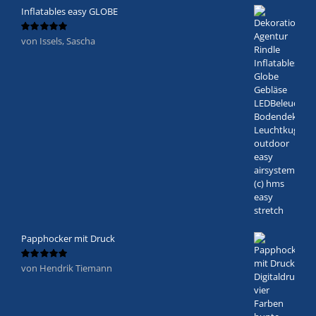
Inflatables easy GLOBE
von Issels, Sascha
Bewertet
mit
5
von 5
Papphocker mit Druck
von Hendrik Tiemann
Bewertet
mit
5
von 5