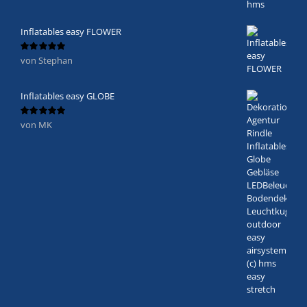
Inflatables easy FLOWER
von Stephan
Bewertet
mit
5
von 5
Inflatables easy GLOBE
von MK
Bewertet
mit
5
von 5