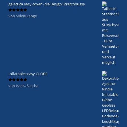
galactica easy cover - die Design Stretchhusse
von Solvie Lange
Bewertet
mit
5
von 5
Inflatables easy GLOBE
von Issels, Sascha
Bewertet
mit
5
von 5