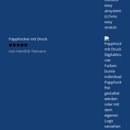
Papphocker mit Druck
von Hendrik Tiemann
Bewertet
mit
5
von 5