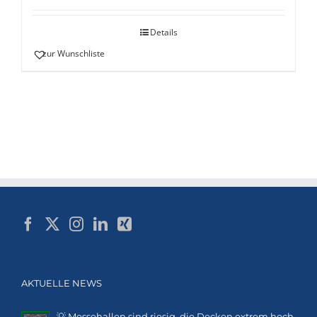
mit
5.00
von
5
Details
zur Wunschliste
AKTUELLE NEWS
💡 Messehallen sind riesig, die Decken extrem hoch