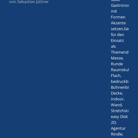
von Sebastian Jüttner
Bewertet
mit
5
von 5