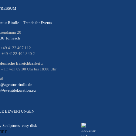
PRESSUM
ntur Rindle – Trends for Events
nzendamm 20
36 Tornesch
. +49 4122 407 112
. +49 4122 404 840 2
efonische Erreichbarkeit:
 – Fr. von 09:00 Uhr bis 18:00 Uhr
il:
o@agentur-rindle.de
o@eventdekoration.eu
UE BEWERTUNGEN
y Sculptures- easy disk