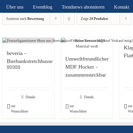
Über uns
Eventblog
Trendnews abonnieren
Kontakt
Sortieren nach
Bewertung
Zeige
24 Produkte
Kla
beveria –
Fla
Umweltfreundlicher
Bierbankstretchhusse
MDF Hocker -
Bewertet
zusammensteckbar
mit
5.00
von 5
Details
Details
zur
zur
zur
Wunschliste
Wunschliste
Wun