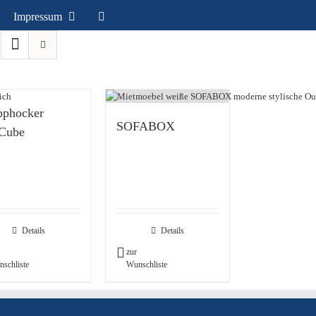
Impressum
pphocker
SOFABOX
tCube
Details
Details
zur
schliste
Wunschliste