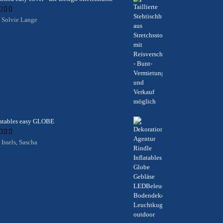
ertet
 Solvie Lange
t
5
von 5
latables easy GLOBE
ertet
 Issels, Sascha
t
5
von 5