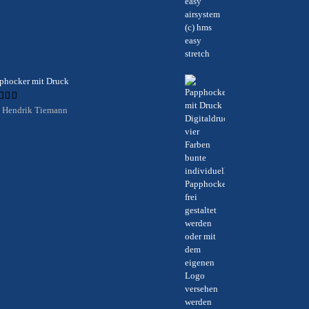
phocker mit Druck
ertet
 Hendrik Tiemann
t
5
von 5