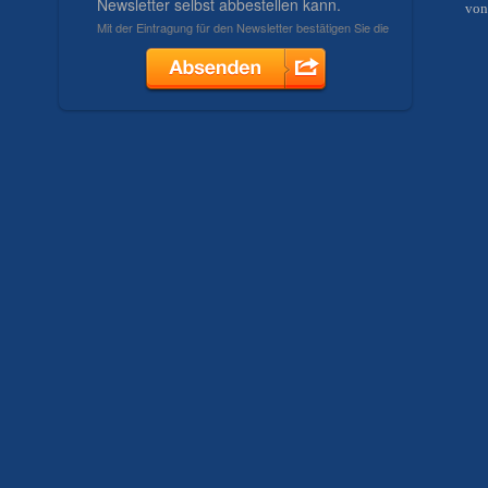
Bew
von
mi