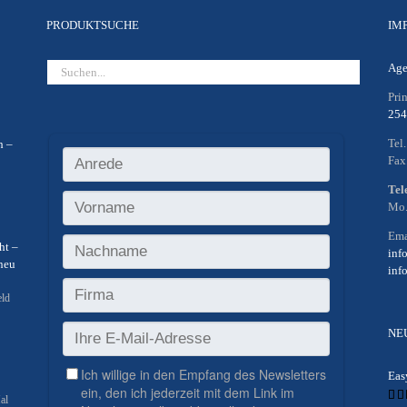
PRODUKTSUCHE
IM
Age
Pri
254
Tel
h –
Fax
Tel
Mo.
Ema
ht –
inf
neu
inf
eld
NE
Eas
al