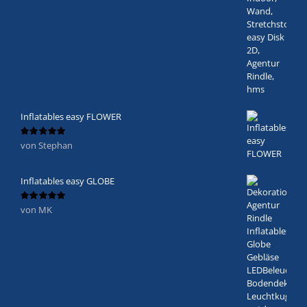
Inflatables easy FLOWER
von Stephan
Bewertet
mit
5
von 5
Inflatables easy GLOBE
von MK
Bewertet
mit
5
von 5