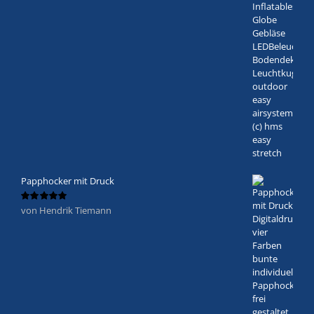
Papphocker mit Druck
von Hendrik Tiemann
Bewertet
mit
5
von 5