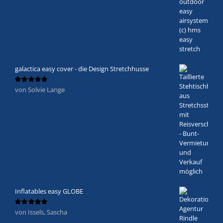
galactica easy cover - die Design Stretchhusse
von Solvie Lange
Bewertet
mit
5
von 5
Inflatables easy GLOBE
von Issels, Sascha
Bewertet
mit
5
von 5