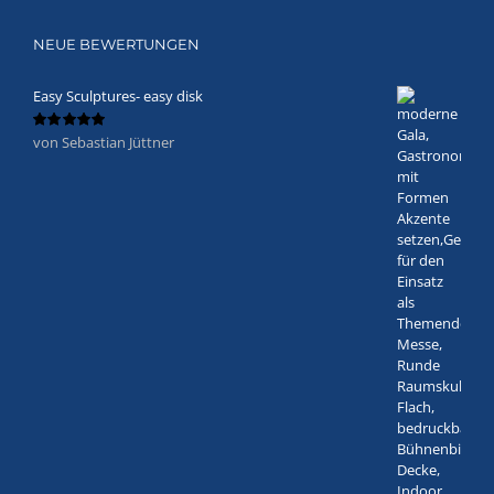
NEUE BEWERTUNGEN
Easy Sculptures- easy disk
von Sebastian Jüttner
Bewertet
mit
5
von 5