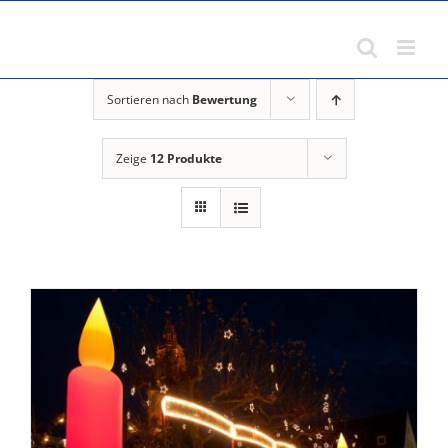
Zum
Inhalt
springen
Sortieren nach
Bewertung
Zeige
12 Produkte