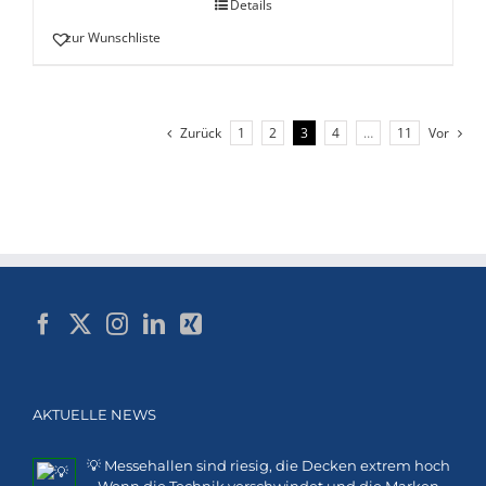
Details
zur Wunschliste
Zurück
1
2
3
4
…
11
Vor
AKTUELLE NEWS
💡 Messehallen sind riesig, die Decken extrem hoch