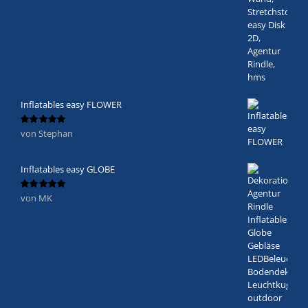
Inflatables easy FLOWER
von Stephan
Bewertet
mit
5
von 5
Inflatables easy GLOBE
von MK
Bewertet
mit
5
von 5