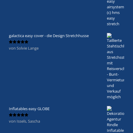
galactica easy cover - die Design Stretchhusse
von Solvie Lange
Bewertet
mit
5
von 5
Inflatables easy GLOBE
von Issels, Sascha
Bewertet
mit
5
von 5