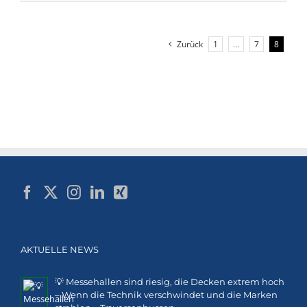
Zurück
1
…
7
8
AKTUELLE NEWS
💡 Messehallen sind riesig, die Decken extrem hoch
– Wenn die Technik verschwindet und die Marken