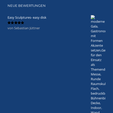
NEUE BEWERTUNGEN
Easy Sculptures- easy disk
von Sebastian Jüttner
Bewertet
mit
5
von 5