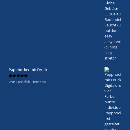
Papphocker mit Druck
von Hendrik Tiemann
Bewertet
mit
5
von 5